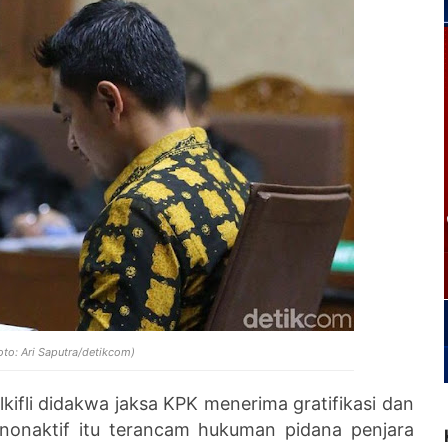
oto: Ari Saputra/detikcom)
lkifli didakwa jaksa KPK menerima gratifikasi dan
nonaktif itu terancam hukuman pidana penjara