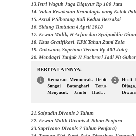
13.Istri Wagub Juga Diguyur Rp 100 Juta
14. Video Kesaksian Kronologis uang Ketok Pa
15. Asrul P Sihotang Kali Kedua Bersaksi
16. Sidang Tuntutan 4 April 2018
17. Erwan Malik, H Arfan dan Syaipuddin Ditun
18. Ksus Gratifikasi, KPK Tahan Zumi Zola
19. Dakwaan, Supriono Terima Rp 400 Juta)
20. Mendagri Tunjuk H Fachrori Jadi Plt Gube
BERITA LAINNYA
Kemarau Memuncak, Debit
Hesti
Sungai Batanghari Terus
Dijag
Menyusut, Jambi Hadapi
Diwari
Ancaman Krisis Air Bersih
dan Karhutla
21.Saipudin Divonis 3 Tahun
22. Erwan Malik Divonis 4 Tahun Penjara
23.Supriyono Divonis 7 Tahun Penjara)
24. Tangan-Kiri-Zumi-Zola-Diperban, Kenapa?