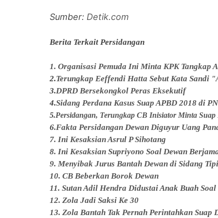
Sumber:
Detik.com
Berita Terkait Persidangan
1. Organisasi Pemuda Ini Minta KPK Tangkap 
2.
Terungkap Eeffendi Hatta Sebut Kata Sandi
3.
DPRD Bersekongkol Peras Eksekutif
4.
Sidang Perdana Kasus Suap APBD 2018 di P
5.
Persidangan, Terungkap CB Inisiator Minta Sua
6
.Fakta Persidangan Dewan Diguyur Uang Pan
7. Ini Kesaksian Asrul P Sihotang
8. Ini Kesaksian Supriyono Soal Dewan Berjam
9. Menyibak Jurus Bantah Dewan di Sidang Tip
10. CB Beberkan Borok Dewan
11. Sutan Adil Hendra Didustai Anak Buah Soa
12. Zola Jadi Saksi Ke 30
13. Zola Bantah Tak Pernah Perintahkan Suap