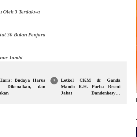
lu Oleh 3 Terdakwa
tut 30 Bulan Penjara
rnur Jambi
 Haris: Budaya Harus
Letkol CKM dr Ganda
a, Dikenalkan, dan
Mando R.H. Purba Resmi
skan
Jabat Dandenkesyah
02.04.02 Jambi, Awal
Penugasan Diwarnai Misi
Satgas ke Mesir