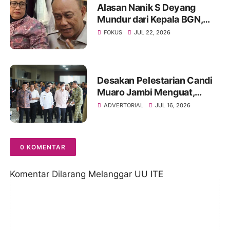
Alasan Nanik S Deyang
Mundur dari Kepala BGN,
Sampai Ucap Beribu Maaf ke
FOKUS
JUL 22, 2026
Presiden Prabowo
Desakan Pelestarian Candi
Muaro Jambi Menguat,
Wapres Gibran Rakabuming
ADVERTORIAL
JUL 16, 2026
Raka Diminta Perintahkan
Gubernur Tertibkan
Stockpile Batu Bara
0 KOMENTAR
Komentar Dilarang Melanggar UU ITE