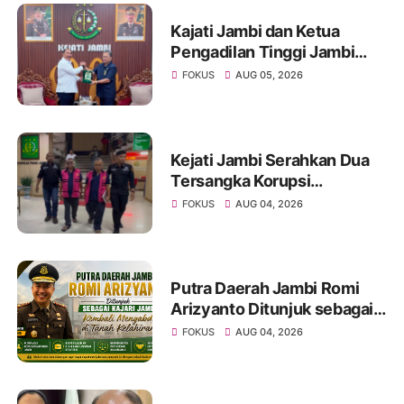
Kajati Jambi dan Ketua
Pengadilan Tinggi Jambi
Berkomitmen Perkuat
FOKUS
AUG 05, 2026
Sinergitas Penegakan
Hukum
Kejati Jambi Serahkan Dua
Tersangka Korupsi
Pengadaan Tanah Akses
FOKUS
AUG 04, 2026
Pelabuhan Ujung Jabung Ke
Penuntut Umum
Putra Daerah Jambi Romi
Arizyanto Ditunjuk sebagai
Kajari Jambi, Kembali
FOKUS
AUG 04, 2026
Mengabdi di Tanah Kelahiran