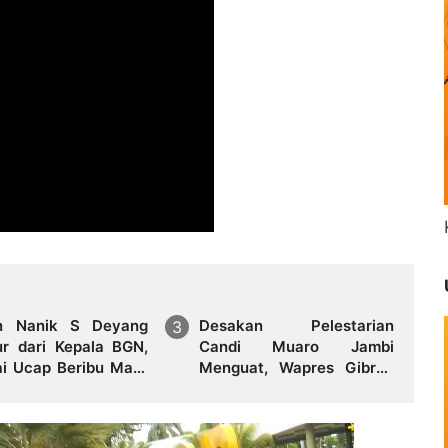
n Nanik S Deyang
Desakan Pelestarian
r dari Kepala BGN,
Candi Muaro Jambi
i Ucap Beribu Maaf
Menguat, Wapres Gibran
esiden Prabowo
Rakabuming Raka Diminta
Perintahkan Gubernur
Tertibkan Stockpile Batu