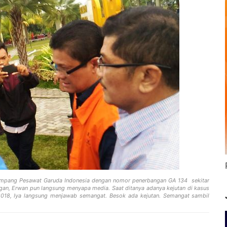
Bara
numpang Pesawat Garuda Indonesia dengan nomor penerbangan GA 134 sekitar
angan, Erwan pun langsung menyapa media. Saat ditanya adanya kejutan di kasus
18, Iya langsung menjawab semangat. Besok ada kejutan. Semangat sambil