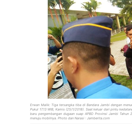
Erwan Malik: Tiga tersangka tiba di Bandara Jambi dengan me
Pukul 17.13 WIB, Kamis (25/1/2018). Saat keluar dari pintu kedat
baru pengembangan dugaan suap APBD Provinsi Jambi Tahun 20
menuju mobilnya. Photo dan Narasi : Jamberita.com