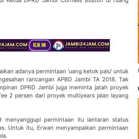
 Ketua DPRD Jambi Cornelis Buston di ruang
ikan adanya permintaan 'uang ketok palu' untuk
ngesahan rancangan APBD Jambi TA 2018. Tak
pimpinan DPRD Jambi juga meminta jatah proyek
e 2 persen dari proyek multiyears jalan layang
menyanggupi permintaan itu lantaran status
as. Untuk itu, Erwan menyampaikan permintaan
ola.