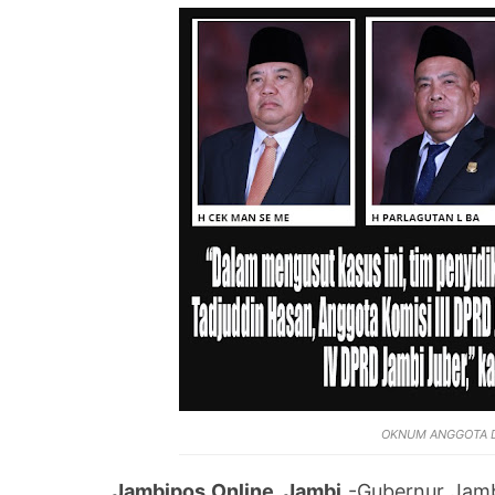
OKNUM ANGGOTA D
Jambipos Online, Jambi
-Gubernur Jamb