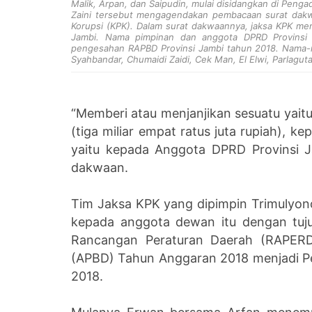
Malik, Arpan, dan Saipudin, mulai disidangkan di Penga
Zaini tersebut mengagendakan pembacaan surat dakw
Korupsi (KPK). Dalam surat dakwaannya, jaksa KPK m
Jambi. Nama pimpinan dan anggota DPRD Provinsi 
pengesahan RAPBD Provinsi Jambi tahun 2018. Nama-n
Syahbandar, Chumaidi Zaidi, Cek Man, El Elwi, Parlagut
“Memberi atau menjanjikan sesuatu yait
(tiga miliar empat ratus juta rupiah), 
yaitu kepada Anggota DPRD Provinsi J
dakwaan.
Tim Jaksa KPK yang dipimpin Trimulyono
kepada anggota dewan itu dengan tuj
Rancangan Peraturan Daerah (RAPERD
(APBD) Tahun Anggaran 2018 menjadi 
2018.