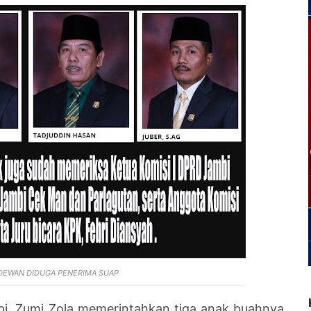
EWAN DIDUGA PENERIMA SUAP
i, Zumi Zola memerintahkan tiga anak buahnya,