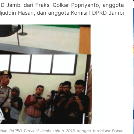
D Jambi dari Fraksi Golkar Popriyanto, anggota
djuddin Hasan, dan anggota Komisi I DPRD Jambi
ahan RAPBD Provinsi Jambi tahun 2018 dengan terdakwa Erwan