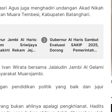
asri Agus juga menghadiri undangan Akad Nikah
tan Muara Tembesi, Kabupaten Batanghari.
nur Jambi Al Haris:
Gubernur Al Haris Sambut
eum Sriwijaya
Evaluasi SAKIP 2025,
 Rekam Jejak
Dorong Pemerintahan
daban Masa Lalu
Akuntabel dan Pelayanan
nsi Jambi Secara
Publik Berkualitas
, Ivan Wirata bersama Jalaludin Jambi Al Gelami
syarakat Muarojambi.
an pendidikan politik yang baik dan jujur
ng bukan ahlinya apalagi pengkhianat. Hadits