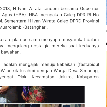
il 2018, H Ivan Wirata tandem bersama Gubernur
ri Agus (HBA). HBA merupakan Caleg DPR RI No
mbi. Sementara H Ivan Wirata Caleg DPRD Provinsi
 Muarojambi-Batanghari.
 kerap jalan bersama menyapa masyarakat dalam
nya mengulang nostalgia mereka saat keduanya
an bawahan.
ini adalah mengajak menuju kebaikan (fastabiqul
 IW bersilaturahmi dengan Warga Desa Senaung,
engat Olak, Kecamatan Jaluko, Kabupaten