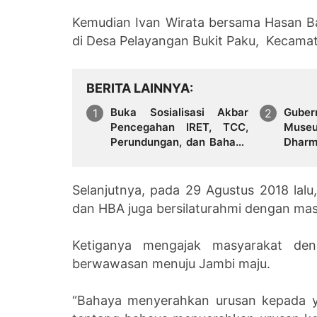
Kemudian Ivan Wirata bersama Hasan B
di Desa Pelayangan Bukit Paku, Kecama
BERITA LAINNYA
Buka Sosialisasi Akbar
Guber
Pencegahan IRET, TCC,
Mus
Perundungan, dan Bahaya
Dharmakirti
Narkoba di Bungo
Pera
Provi
Utuh
Selanjutnya, pada 29 Agustus 2018 lalu
dan HBA juga bersilaturahmi dengan ma
Ketiganya mengajak masyarakat deng
berwawasan menuju Jambi maju.
“Bahaya menyerahkan urusan kepada ya