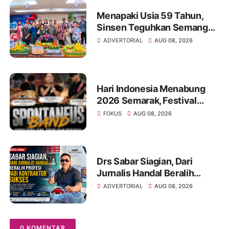
Menapaki Usia 59 Tahun,
Sinsen Teguhkan Semangat
“Sustainably Growing”
ADVERTORIAL
AUG 08, 2026
Hari Indonesia Menabung
2026 Semarak, Festival
Band Pelajar dan Mahasiswa
FOKUS
AUG 08, 2026
Unjuk Kreativitas di Taman
Banjuran Budayo,
Spontaneus Band Raih Juara
2
Drs Sabar Siagian, Dari
Jurnalis Handal Beralih
Profesi Jadi Kontraktor
ADVERTORIAL
AUG 08, 2026
Sukses
0 KOMENTAR