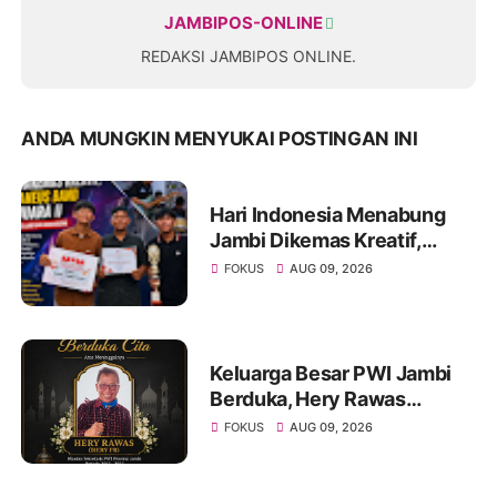
JAMBIPOS-ONLINE
REDAKSI JAMBIPOS ONLINE.
ANDA MUNGKIN MENYUKAI POSTINGAN INI
Hari Indonesia Menabung
Jambi Dikemas Kreatif,
Spontaneus Band Raih Juara
FOKUS
AUG 09, 2026
II Festival Band Pelajar dan
Mahasiswa
Keluarga Besar PWI Jambi
Berduka, Hery Rawas
Mantan Sekretaris PWI
FOKUS
AUG 09, 2026
Jambi Tutup Usia