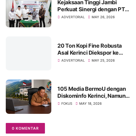
Kejaksaan Tinggi Jambi
Perkuat Sinergi dengan PT
Pertamina Patra Niaga
ADVERTORIAL
MAY 26, 2026
Regional Sumbagsel melalui
Penandatanganan Perjanjian
Kerja Sama Bidang Hukum
20 Ton Kopi Fine Robusta
Asal Kerinci Diekspor ke
Tiongkok, Pemprov Dorong
ADVERTORIAL
MAY 25, 2026
Lewat Pelabuhan Jambi
105 Media BermoU dengan
Diskominfo Kerinci, Namun
Hanya 30 Hadir:
FOKUS
MAY 18, 2026
Transparansi Dipertanyakan,
Dugaan “Media Siluman”
Kembali Menguat
0 KOMENTAR