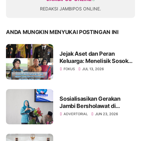
REDAKSI JAMBIPOS ONLINE.
ANDA MUNGKIN MENYUKAI POSTINGAN INI
Jejak Aset dan Peran
Keluarga: Menelisik Sosok
Rugun Saragih di Tengah
FOKUS
JUL 13, 2026
Kasus Eks Jampidsus
Sosialisasikan Gerakan
Jambi Bersholawat di
Kerinci, Hesti Haris: Jadikan
ADVERTORIAL
JUN 23, 2026
Sholawat Energi Positif
dalam Mendidik Generasi
Berakhlak