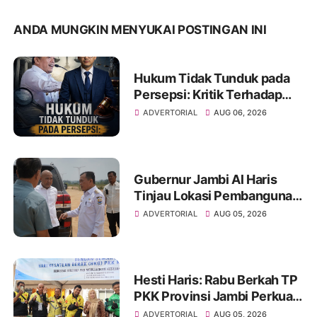
ANDA MUNGKIN MENYUKAI POSTINGAN INI
Hukum Tidak Tunduk pada
Persepsi: Kritik Terhadap
Monopoli Kebenaran oleh
ADVERTORIAL
AUG 06, 2026
Media dan Aktivis
Gubernur Jambi Al Haris
Tinjau Lokasi Pembangunan
Sekolah Rakyat dan Lokasi
ADVERTORIAL
AUG 05, 2026
Pembangunan BTN Bungo
Green City
Hesti Haris: Rabu Berkah TP
PKK Provinsi Jambi Perkuat
Literasi Keuangan dan
ADVERTORIAL
AUG 05, 2026