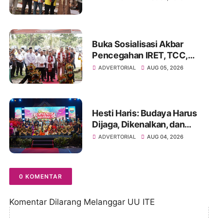
Budaya Kelola Sampah dari
Rumah
Buka Sosialisasi Akbar
Pencegahan IRET, TCC,
Perundungan, dan Bahaya
ADVERTORIAL
AUG 05, 2026
Narkoba di Bungo
Hesti Haris: Budaya Harus
Dijaga, Dikenalkan, dan
Diwariskan
ADVERTORIAL
AUG 04, 2026
0 KOMENTAR
Komentar Dilarang Melanggar UU ITE