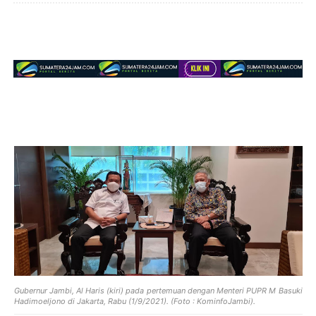
Gubernur Jambi, Al Haris (kiri) pada pertemuan dengan Menteri PUPR M Basuki
Hadimoeljono di Jakarta, Rabu (1/9/2021). (Foto : KominfoJambi).