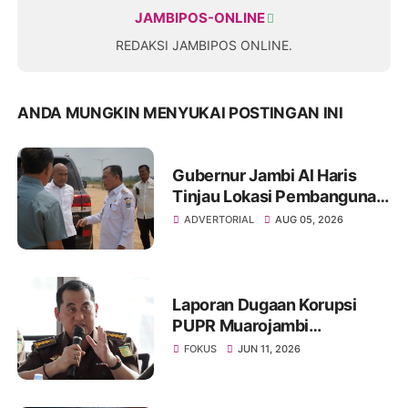
JAMBIPOS-ONLINE
REDAKSI JAMBIPOS ONLINE.
ANDA MUNGKIN MENYUKAI POSTINGAN INI
Gubernur Jambi Al Haris
Tinjau Lokasi Pembangunan
Sekolah Rakyat dan Lokasi
ADVERTORIAL
AUG 05, 2026
Pembangunan BTN Bungo
Green City
Laporan Dugaan Korupsi
PUPR Muarojambi
Dilimpahkan, Muncul
FOKUS
JUN 11, 2026
Perdebatan Soal Peran
Kejati dalam Menangani