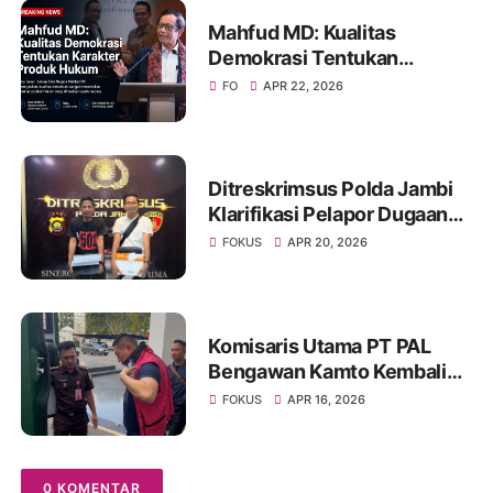
Aduan Publik
Mahfud MD: Kualitas
Demokrasi Tentukan
Karakter Produk Hukum
FO
APR 22, 2026
Ditreskrimsus Polda Jambi
Klarifikasi Pelapor Dugaan
Korupsi Proyek IT Bank 9
FOKUS
APR 20, 2026
Jambi
Komisaris Utama PT PAL
Bengawan Kamto Kembali
Ditahan, Status Berubah dari
FOKUS
APR 16, 2026
Tahanan Kota ke Rutan
0 KOMENTAR