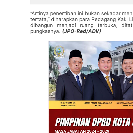
dan Budaya Kelola
Narko
Sampah dari Rumah
“Artinya penertiban ini bukan sekadar meng
tertata,” diharapkan para Pedagang Kaki 
dibangun menjadi ruang terbuka, dita
pungkasnya.
(JPO-Red/ADV)