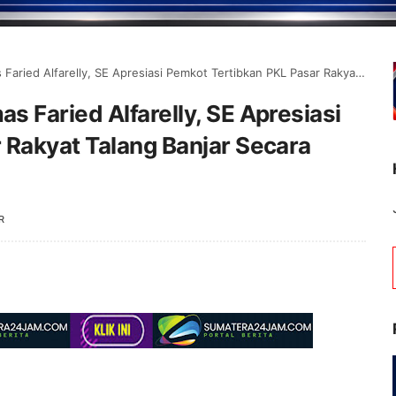
arelly, SE Apresiasi Pemkot Tertibkan PKL Pasar Rakyat Talang Banjar Secara Humanis
 Faried Alfarelly, SE Apresiasi
 Rakyat Talang Banjar Secara
R
Selamat Datang di Portal Berita Jambipos Onli