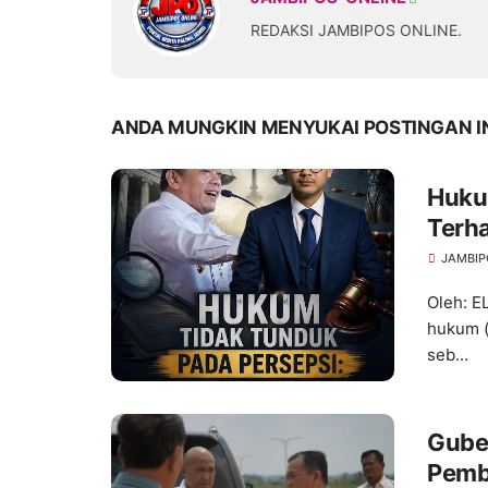
REDAKSI JAMBIPOS ONLINE.
ANDA MUNGKIN MENYUKAI POSTINGAN I
Hukum
Terh
dan A
JAMBIP
Oleh: 
hukum (
seb...
Guber
Pemb