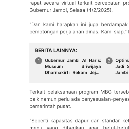
rapat secara virtual terkait percepatan 
Gubernur Jambi, Selasa (4/2/2025).
"Dan kami harapkan ini juga berdampak
pemotongan perjalanan dinas. Kami siap," k
BERITA LAINNYA
Gubernur Jambi Al Haris:
Optim
Museum Sriwijaya
Jadi 
Dharmakirti Rekam Jejak
Jamb
Peradaban Masa Lalu
Aset B
Provinsi Jambi Secara
Utuh
Terkait pelaksanaan program MBG tersebut
baik namun perlu ada penyesuaian-penyes
pemerintah pusat.
"Seperti kapasitas dapur dan standar 
menu yang diberikan agar betul-betu