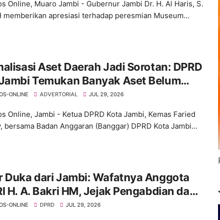
s Online, Muaro Jambi - Gubernur Jambi Dr. H. Al Haris, S.
 memberikan apresiasi terhadap peresmian Museum...
alisasi Aset Daerah Jadi Sorotan: DPRD
 Jambi Temukan Banyak Aset Belum
ktif
OS-ONLINE
ADVERTORIAL
JUL 29, 2026
s Online, Jambi - Ketua DPRD Kota Jambi, Kemas Faried
ly, bersama Badan Anggaran (Banggar) DPRD Kota Jambi...
r Duka dari Jambi: Wafatnya Anggota
I H. A. Bakri HM, Jejak Pengabdian dan
 Mendalam Daerah
OS-ONLINE
DPRD
JUL 29, 2026