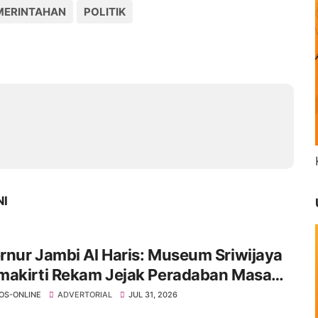
MERINTAHAN
POLITIK
NI
nur Jambi Al Haris: Museum Sriwijaya
m Jejak Peradaban Masa
Provinsi Jambi Secara Utuh
OS-ONLINE
ADVERTORIAL
JUL 31, 2026