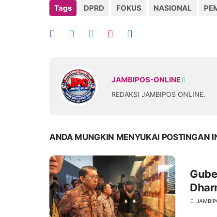
Tags
DPRD
FOKUS
NASIONAL
PE
JAMBIPOS-ONLINE
REDAKSI JAMBIPOS ONLINE.
ANDA MUNGKIN MENYUKAI POSTINGAN I
Guber
Dharmakirti Reka
Lalu 
JAMBIP