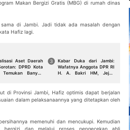
program Makan Bergizi Gratis (MBG) di rumah dinas
 sama di Jambi. Jadi tidak ada masalah dengan
ata Hafiz lagi.
alisasi Aset Daerah
Kabar Duka dari Jambi:
Sorotan: DPRD Kota
Wafatnya Anggota DPR RI
i Temukan Banyak
H. A. Bakri HM, Jejak
elum Produktif
Pengabdian dan Duka
Mendalam Daerah
 di Provinsi Jambi, Hafiz optimis dapat berjalan
uaian dalam pelaksanaannya yang ditetapkan oleh
kebersihannya memenuhi dan mencukupi. Kemudian
l bergizi dan melalui proses pengecekan ahli