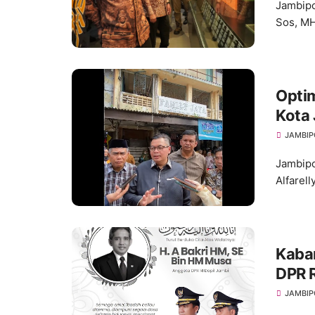
Jambipo
Sos, MH
Optim
Kota
Produ
JAMBIP
Jambipo
Alfarel
Kaba
DPR R
Duka
JAMBIP