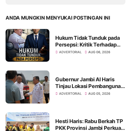
ANDA MUNGKIN MENYUKAI POSTINGAN INI
Hukum Tidak Tunduk pada
Persepsi: Kritik Terhadap
Monopoli Kebenaran oleh
ADVERTORIAL
AUG 06, 2026
Media dan Aktivis
Gubernur Jambi Al Haris
Tinjau Lokasi Pembangunan
Sekolah Rakyat dan Lokasi
ADVERTORIAL
AUG 05, 2026
Pembangunan BTN Bungo
Green City
Hesti Haris: Rabu Berkah TP
PKK Provinsi Jambi Perkuat