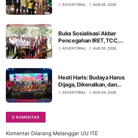
Literasi Keuangan dan
ADVERTORIAL
AUG 05, 2026
Budaya Kelola Sampah dari
Rumah
Buka Sosialisasi Akbar
Pencegahan IRET, TCC,
Perundungan, dan Bahaya
ADVERTORIAL
AUG 05, 2026
Narkoba di Bungo
Hesti Haris: Budaya Harus
Dijaga, Dikenalkan, dan
Diwariskan
ADVERTORIAL
AUG 04, 2026
0 KOMENTAR
Komentar Dilarang Melanggar UU ITE