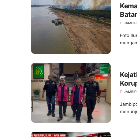
Kema
Bata
Ancam
JAMBIP
Foto Ilu
menganc
Kejat
Koru
Ujun
JAMBIP
Jambipo
menunju