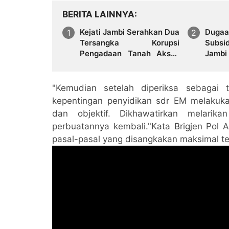
BERITA LAINNYA
Kejati Jambi Serahkan Dua
Dugaa
Tersangka Korupsi
Subsi
Pengadaan Tanah Akses
Jambi
Pelabuhan Ujung Jabung
Regul
Ke Penuntut Umum
Tanga
"Kemudian setelah diperiksa sebagai 
kepentingan penyidikan sdr EM melakuk
dan objektif. Dikhawatirkan melarika
perbuatannya kembali."Kata Brigjen Pol
pasal-pasal yang disangkakan maksimal te