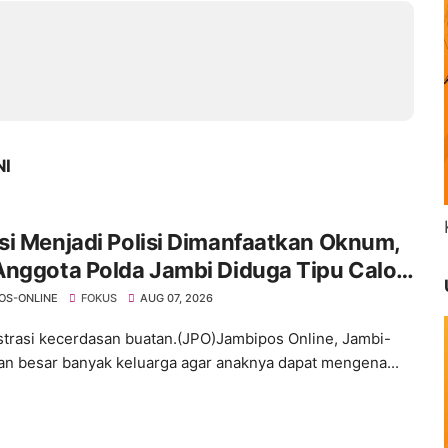
NI
i Menjadi Polisi Dimanfaatkan Oknum,
Anggota Polda Jambi Diduga Tipu Calon
ra dengan Janji Kelulusan
OS-ONLINE
FOKUS
AUG 07, 2026
ustrasi kecerdasan buatan.(JPO)Jambipos Online, Jambi-
an besar banyak keluarga agar anaknya dapat mengena...