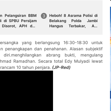
n Pelangsiran BBM
Heboh! 8 Asrama Polisi di
di di SPBU Persijam
Belakang Polda Jambi
 Disorot, APH dan
Hangus Terbakar, Api
ator Didesak Turun
Mengamuk Siang Hari
n
tersangka yang berlangsung 16:30-18:30 untuk
an penangkapan dan penahanan. Alasan subjektif
n diri.menghilangkan abrang bukti, mengulang
 Ahmad Ramadhan. Secara total Edy Mulyadi lewat
rancam 10 tahun penjara.
(JP-Red)