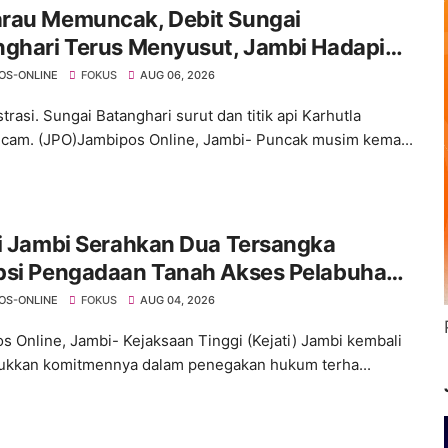
rau Memuncak, Debit Sungai
nghari Terus Menyusut, Jambi Hadapi
an Krisis Air Bersih dan Karhutla
OS-ONLINE
FOKUS
AUG 06, 2026
strasi. Sungai Batanghari surut dan titik api Karhutla
am. (JPO)Jambipos Online, Jambi- Puncak musim kema...
i Jambi Serahkan Dua Tersangka
psi Pengadaan Tanah Akses Pelabuhan
g Jabung Ke Penuntut Umum
OS-ONLINE
FOKUS
AUG 04, 2026
s Online, Jambi- Kejaksaan Tinggi (Kejati) Jambi kembali
kkan komitmennya dalam penegakan hukum terha...