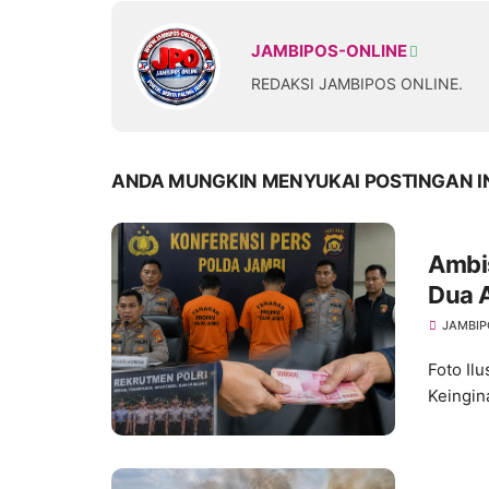
JAMBIPOS-ONLINE
REDAKSI JAMBIPOS ONLINE.
ANDA MUNGKIN MENYUKAI POSTINGAN I
Ambis
Dua 
Binta
JAMBIP
Foto Il
Keingin