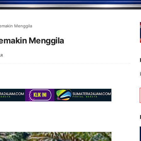
Semakin Menggila
Semakin Menggila
AR
 Portal Berita Jambipos Online. Portal Berita P