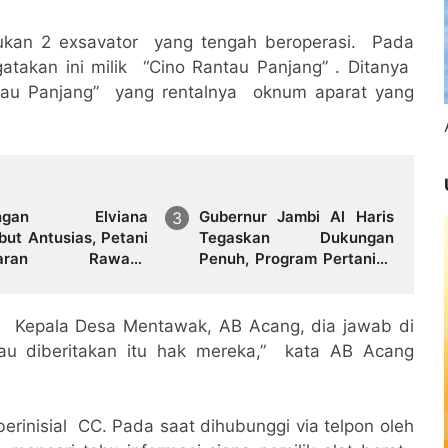
ukan 2 exsavator yang tengah beroperasi. Pada
atakan ini milik “Cino Rantau Panjang” . Ditanya
ntau Panjang” yang rentalnya oknum aparat yang
ungan Elviana
Gubernur Jambi Al Haris
but Antusias, Petani
Tegaskan Dukungan
paran Rawang
Penuh, Program Pertanian
ra Terima Bantuan
di Jambi Harus Nyata,
Padi
Bukan Sekadar Wacana
Kepala Desa Mentawak, AB Acang, dia jawab di
mau diberitakan itu hak mereka,” kata AB Acang
berinisial CC. Pada saat dihubunggi via telpon oleh