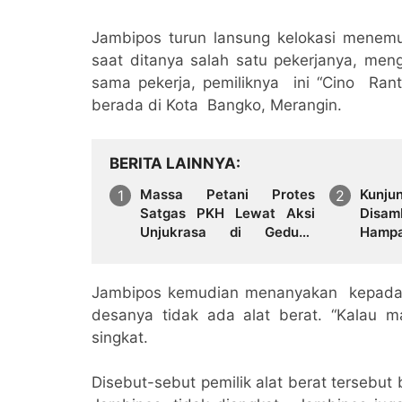
Jambipos turun lansung kelokasi menem
saat ditanya salah satu pekerjanya, meng
sama pekerja, pemiliknya ini “Cino Ra
berada di Kota Bangko, Merangin.
BERITA LAINNYA
Massa Petani Protes
Kunj
Satgas PKH Lewat Aksi
Disam
Unjukrasa di Gedung
Ham
DPRD Provinsi Jambi
Gembi
Benih 
Jambipos kemudian menanyakan kepada 
desanya tidak ada alat berat. “Kalau 
singkat.
Disebut-sebut pemilik alat berat tersebut 