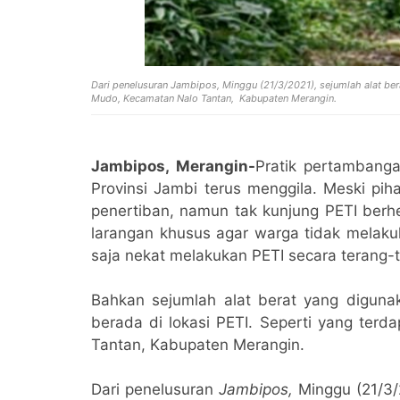
Dari penelusuran Jambipos, Minggu (21/3/2021), sejumlah alat be
Mudo, Kecamatan Nalo Tantan, Kabupaten Merangin.
Jambipos, Merangin-
Pratik pertambanga
Provinsi Jambi terus menggila. Meski pi
penertiban, namun tak kunjung PETI berhe
larangan khusus agar warga tidak melakuk
saja nekat melakukan PETI secara terang-
Bahkan sejumlah alat berat yang digun
berada di lokasi PETI. Seperti yang terd
Tantan, Kabupaten Merangin.
Dari penelusuran
Jambipos,
Minggu (21/3/2