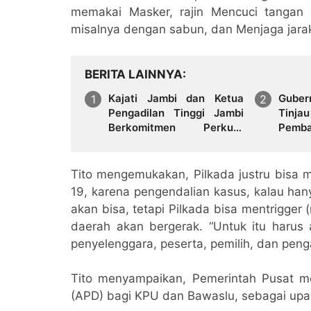
memakai Masker, rajin Mencuci tangan
misalnya dengan sabun, dan Menjaga jarak,”
BERITA LAINNYA
Kajati Jambi dan Ketua
Guber
Pengadilan Tinggi Jambi
Tin
Berkomitmen Perkuat
Pemb
Sinergitas Penegakan
Raky
Hukum
Pemba
Green
Tito mengemukakan, Pilkada justru bisa
19, karena pengendalian kasus, kalau ha
akan bisa, tetapi Pilkada bisa mentrigge
daerah akan bergerak. “Untuk itu harus a
penyelenggara, peserta, pemilih, dan peng
Tito menyampaikan, Pemerintah Pusat me
(APD) bagi KPU dan Bawaslu, sebagai upa