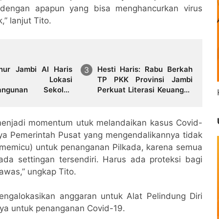
 dengan apapun yang bisa menghancurkan virus
 lanjut Tito.
nur Jambi Al Haris
Hesti Haris: Rabu Berkah
jau Lokasi
TP PKK Provinsi Jambi
angunan Sekolah
Perkuat Literasi Keuangan
at dan Lokasi
dan Budaya Kelola
ngunan BTN Bungo
Sampah dari Rumah
 City
 menjadi momentum utuk melandaikan kasus Covid-
nya Pemerintah Pusat yang mengendalikannya tidak
r (memicu) untuk penanganan Pilkada, karena semua
da settingan tersendiri. Harus ada proteksi bagi
awas,” ungkap Tito.
ngalokasikan anggaran untuk Alat Pelindung Diri
ya untuk penanganan Covid-19.