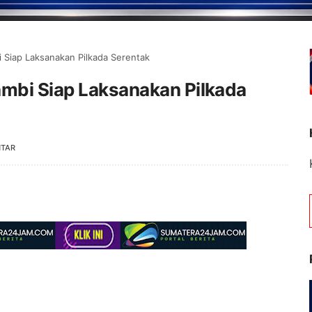
 Siap Laksanakan Pilkada Serentak
ambi Siap Laksanakan Pilkada
NTAR
Selamat Datang 