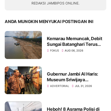
REDAKSI JAMBIPOS ONLINE.
ANDA MUNGKIN MENYUKAI POSTINGAN INI
Kemarau Memuncak, Debit
Sungai Batanghari Terus
Menyusut, Jambi Hadapi
FOKUS
AUG 06, 2026
Ancaman Krisis Air Bersih
dan Karhutla
Gubernur Jambi Al Haris:
Museum Sriwijaya
Dharmakirti Rekam Jejak
ADVERTORIAL
JUL 31, 2026
Peradaban Masa Lalu
Provinsi Jambi Secara Utuh
Heboh! 8 Asrama Polisi di