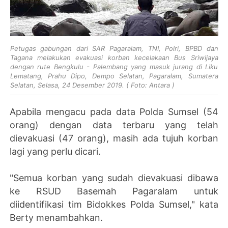
Petugas gabungan dari SAR Pagaralam, TNI, Polri, BPBD dan
Tagana melakukan evakuasi korban kecelakaan Bus Sriwijaya
dengan rute Bengkulu - Palembang yang masuk jurang di Liku
Lematang, Prahu Dipo, Dempo Selatan, Pagaralam, Sumatera
Selatan, Selasa, 24 Desember 2019. ( Foto: Antara )
Apabila mengacu pada data Polda Sumsel (54
orang) dengan data terbaru yang telah
dievakuasi (47 orang), masih ada tujuh korban
lagi yang perlu dicari.
"Semua korban yang sudah dievakuasi dibawa
ke RSUD Basemah Pagaralam untuk
diidentifikasi tim Bidokkes Polda Sumsel," kata
Berty menambahkan.