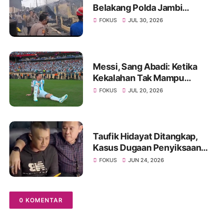
Belakang Polda Jambi
Hangus Terbakar, Api
FOKUS
JUL 30, 2026
Mengamuk Siang Hari
Messi, Sang Abadi: Ketika
Kekalahan Tak Mampu
Menghapus Keagungan
FOKUS
JUL 20, 2026
Seorang Legenda Sepakbola
Dunia
Taufik Hidayat Ditangkap,
Kasus Dugaan Penyiksaan
Pacar Selama Tiga Tahun
FOKUS
JUN 24, 2026
Mengguncang Publik
0 KOMENTAR