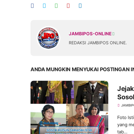
JAMBIPOS-ONLINE
REDAKSI JAMBIPOS ONLINE.
ANDA MUNGKIN MENYUKAI POSTINGAN I
Jejak
Soso
Jamp
JAMBIP
Foto Is
yang me
tab...