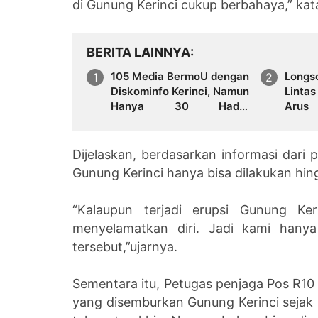
di Gunung Kerinci cukup berbahaya,” kata
BERITA LAINNYA
105 Media BermoU dengan
Long
Diskominfo Kerinci, Namun
Linta
Hanya 30 Hadir:
Aru
Transparansi
Diber
Dipertanyakan, Dugaan
“Media Siluman” Kembali
Dijelaskan, berdasarkan informasi dari
Menguat
Gunung Kerinci hanya bisa dilakukan hing
“Kalaupun terjadi erupsi Gunung Ker
menyelamatkan diri. Jadi kami hany
tersebut,”ujarnya.
Sementara itu, Petugas penjaga Pos R10
yang disemburkan Gunung Kerinci sejak Sa