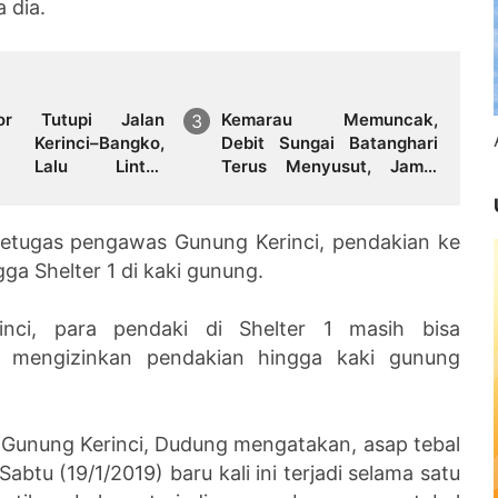
 dia.
sor Tutupi Jalan
Kemarau Memuncak,
s Kerinci–Bangko,
Debit Sungai Batanghari
s Lalu Lintas
Terus Menyusut, Jambi
lakukan Buka Tutup
Hadapi Ancaman Krisis Air
Bersih dan Karhutla
 petugas pengawas Gunung Kerinci, pendakian ke
ga Shelter 1 di kaki gunung.
inci, para pendaki di Shelter 1 masih bisa
a mengizinkan pendakian hingga kaki gunung
 Gunung Kerinci, Dudung mengatakan, asap tebal
btu (19/1/2019) baru kali ini terjadi selama satu