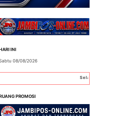
HARI INI
Sabtu 08/08/2026
Selamat Datang di Portal B
RUANG PROMOSI