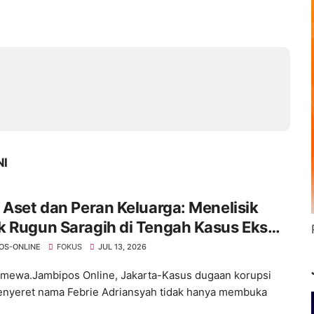
NI
 Aset dan Peran Keluarga: Menelisik
k Rugun Saragih di Tengah Kasus Eks
idsus
OS-ONLINE
FOKUS
JUL 13, 2026
timewa.Jambipos Online, Jakarta-Kasus dugaan korupsi
nyeret nama Febrie Adriansyah tidak hanya membuka