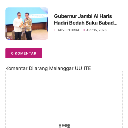
Berkualitas dan Sinergi
Semua Pihak
Gubernur Jambi Al Haris
Hadiri Bedah Buku Babad
Alas, Karya Autobiografi-
ADVERTORIAL
APR 15, 2026
Reflektif Wamendagri Bima
Arya Sugiarto
0 KOMENTAR
Komentar Dilarang Melanggar UU ITE