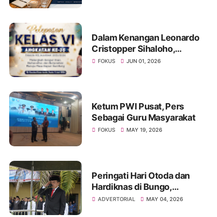
Timur
Dalam Kenangan Leonardo
Cristopper Sihaloho,
Sahabat yang Tetap Hadir di
FOKUS
JUN 01, 2026
Acara Pelepasan Kelas VI
Angkatan Ke 35 SD Xaverius
2 Kota Jambi
Ketum PWI Pusat, Pers
Sebagai Guru Masyarakat
FOKUS
MAY 19, 2026
Peringati Hari Otoda dan
Hardiknas di Bungo,
Gubernur Jambi Al Haris
ADVERTORIAL
MAY 04, 2026
Dorong Pendidikan