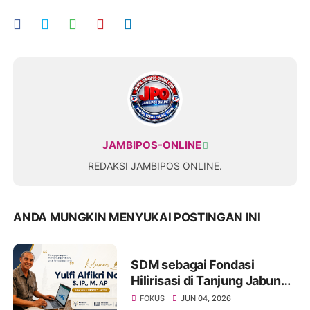
JAMBIPOS-ONLINE
REDAKSI JAMBIPOS ONLINE.
ANDA MUNGKIN MENYUKAI POSTINGAN INI
SDM sebagai Fondasi
Hilirisasi di Tanjung Jabung
Barat dan Tanjung Jabung
FOKUS
JUN 04, 2026