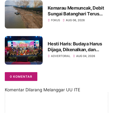
Kemarau Memuncak, Debit
Sungai Batanghari Terus
Menyusut, Jambi Hadapi
FOKUS
AUG 06, 2026
Ancaman Krisis Air Bersih
dan Karhutla
Hesti Haris: Budaya Harus
Dijaga, Dikenalkan, dan
Diwariskan
ADVERTORIAL
AUG 04, 2026
0 KOMENTAR
Komentar Dilarang Melanggar UU ITE