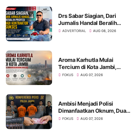
Drs Sabar Siagian, Dari
Jurnalis Handal Beralih
Profesi Jadi Kontraktor
ADVERTORIAL
AUG 08, 2026
Sukses
Aroma Karhutla Mulai
Tercium di Kota Jambi,
Warga Diminta Waspada
FOKUS
AUG 07, 2026
Hadapi Puncak Kemarau
Ambisi Menjadi Polisi
Dimanfaatkan Oknum, Dua
Anggota Polda Jambi Diduga
FOKUS
AUG 07, 2026
Tipu Calon Bintara dengan
Janji Kelulusan