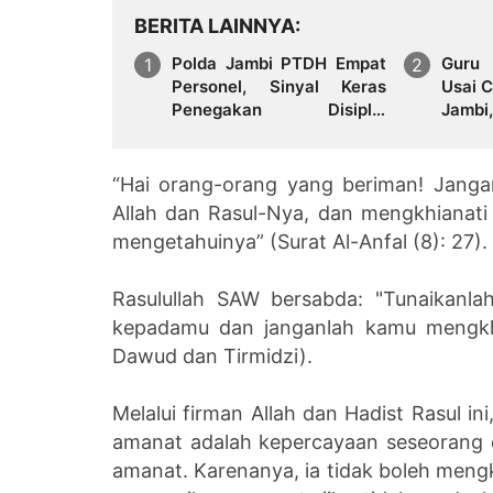
BERITA LAINNYA
Polda Jambi PTDH Empat
Guru 
Personel, Sinyal Keras
Usai 
Penegakan Disiplin
Jambi
Internal
Kembal
“Hai orang-orang yang beriman! Janga
Allah dan Rasul-Nya, dan mengkhianati 
mengetahuinya” (Surat Al-Anfal (8): 27).
Rasulullah SAW bersabda: "Tunaikan
kepadamu dan janganlah kamu mengkhi
Dawud dan Tirmidzi).
Melalui firman Allah dan Hadist Rasul i
amanat adalah kepercayaan seseorang d
amanat. Karenanya, ia tidak boleh meng