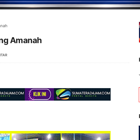
anah
yang Amanah
NTAR
Selamat Datang di