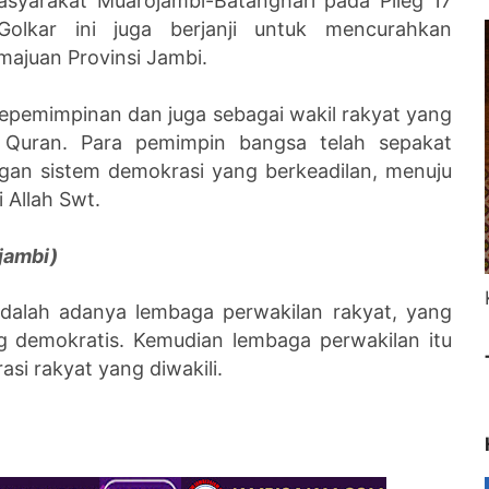
asyarakat Muarojambi-Batanghari pada Pileg 17
olkar ini juga berjanji untuk mencurahkan
majuan Provinsi Jambi.
 kepemimpinan dan juga sebagai wakil rakyat yang
 Quran. Para pemimpin bangsa telah sepakat
an sistem demokrasi yang berkeadilan, menuju
i Allah Swt.
ojambi)
 adalah adanya lembaga perwakilan rakyat, yang
ng demokratis. Kemudian lembaga perwakilan itu
asi rakyat yang diwakili.