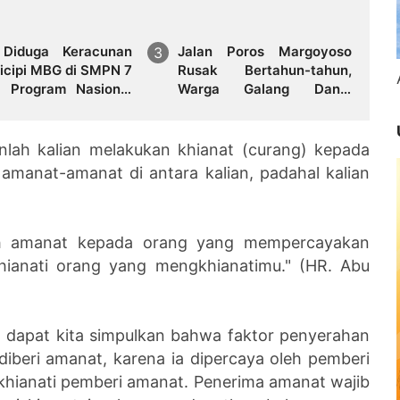
Diduga Keracunan
Jalan Poros Margoyoso
Cicipi MBG di SMPN 7
Rusak Bertahun-tahun,
, Program Nasional
Warga Galang Dana;
i Disorot
Kebijakan Anggaran
Pemkab Disorot
nlah kalian melakukan khianat (curang) kepada
amanat-amanat di antara kalian, padahal kalian
lah amanat kepada orang yang mempercayakan
anati orang yang mengkhianatimu." (HR. Abu
ni, dapat kita simpulkan bahwa faktor penyerahan
iberi amanat, karena ia dipercaya oleh pemberi
khianati pemberi amanat. Penerima amanat wajib