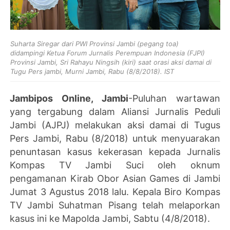
Suharta Siregar dari PWI Provinsi Jambi (pegang toa)
didampingi
Ketua Forum Jurnalis Perempuan Indonesia (FJPI)
Provinsi Jambi, Sri Rahayu Ningsih (kiri) saat orasi aksi damai di
Tugu Pers jambi, Murni Jambi, Rabu (8/8/2018). IST
Jambipos Online, Jambi
-Puluhan wartawan
yang tergabung dalam Aliansi Jurnalis Peduli
Jambi (AJPJ) melakukan aksi damai di Tugus
Pers Jambi, Rabu (8/2018) untuk menyuarakan
penuntasan kasus kekerasan kepada Jurnalis
Kompas TV Jambi Suci oleh oknum
pengamanan Kirab Obor Asian Games di Jambi
Jumat 3 Agustus 2018 lalu. Kepala Biro Kompas
TV Jambi Suhatman Pisang telah melaporkan
kasus ini ke Mapolda Jambi, Sabtu (4/8/2018).