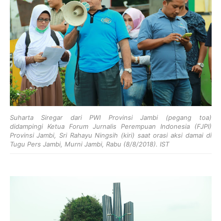
Suharta Siregar dari PWI Provinsi Jambi (pegang toa)
didampingi
Ketua Forum Jurnalis Perempuan Indonesia (FJPI)
Provinsi Jambi, Sri Rahayu Ningsih (kiri) saat orasi aksi damai di
Tugu Pers Jambi, Murni Jambi, Rabu (8/8/2018). IST