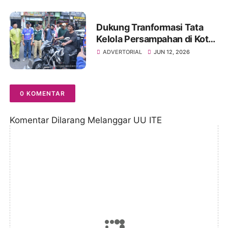
Lestarikan Adat Melayu
Jambi
Dukung Tranformasi Tata
Kelola Persampahan di Kota
Jambi, Masyarakat Solok
ADVERTORIAL
JUN 12, 2026
Sipin Hadirkan OPBM Solok
Sipin viral
0 KOMENTAR
Komentar Dilarang Melanggar UU ITE