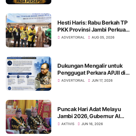
Media dan Aktivis
Hesti Haris: Rabu Berkah TP
PKK Provinsi Jambi Perkuat
Literasi Keuangan dan
ADVERTORIAL
AUG 05, 2026
Budaya Kelola Sampah dari
Rumah
Dukungan Mengalir untuk
Penggugat Perkara APJII di
PN Jambi, Tata Kelola
ADVERTORIAL
JUN 17, 2026
Organisasi Jadi Sorotan
Puncak Hari Adat Melayu
Jambi 2026, Gubernur Al
Haris Ajak Masyarakat
AKTIVIS
JUN 16, 2026
Perkuat Jati Diri dan