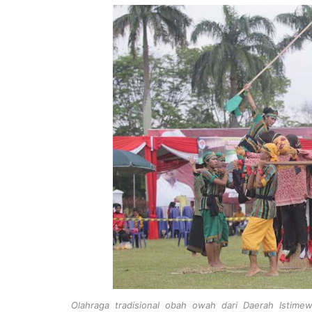
Olahraga tradisional obah owah dari Daerah Istimew