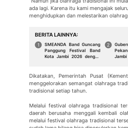
“Namun jika olahraga tradisional ini mu
ada lagi. Karena itu kami mengajak selu
menghidupkan dan melestarikan olahraga
BERITA LAINNYA
SMEANDA Band Guncang
Gube
Panggung Festival Band
Pekan
Kota Jambi 2026 dengan
Jambi
“Negeri Jambi”
Dikatakan, Pemerintah Pusat (Kemen
menggelorakan semangat olahraga tradisi
tradisional setiap tahun.
Melalui festival olahraga tradisional t
daerah berusaha menggali kembali ola
melalui festival olahraga tradisional ter
sudah lama hilang bisa dipopulerkan kemb