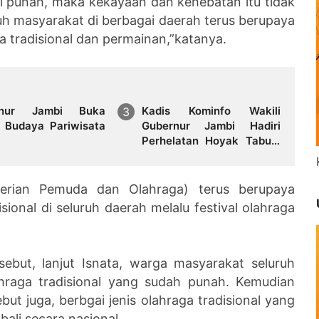
lai punah, maka kekayaan dan kehebatan itu tidak
ruh masyarakat di berbagai daerah terus berupaya
 tradisional dan permainan,”katanya.
rnur Jambi Buka
Kadis Kominfo Wakili
 Budaya Pariwisata
Gubernur Jambi Hadiri
Perhelatan Hoyak Tabuik
di Pantai Gandoriah
terian Pemuda dan Olahraga) terus berupaya
onal di seluruh daerah melalu festival olahraga
ersebut, lanjut Isnata, warga masyarakat seluruh
hraga tradisional yang sudah punah. Kemudian
sebut juga, berbgai jenis olahraga tradisional yang
ali secara nasional.