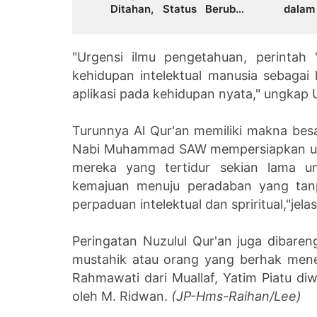
Ditahan, Status Berubah
dala
dari Tahanan Kota ke
Peme
Rutan
Jambi
"Urgensi ilmu pengetahuan, perintah
kehidupan intelektual manusia sebagai
aplikasi pada kehidupan nyata," ungkap U
Turunnya Al Qur'an memiliki makna be
Nabi Muhammad SAW mempersiapkan umat
mereka yang tertidur sekian lama 
kemajuan menuju peradaban yang tanp
perpaduan intelektual dan spriritual,"jela
Peringatan Nuzulul Qur'an juga dibare
mustahik atau orang yang berhak mener
Rahmawati dari Muallaf, Yatim Piatu diwa
oleh M. Ridwan.
(JP-Hms-Raihan/Lee)