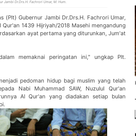
ur Jambi Dr.Drs.H. Fachrori Umar, M. Hum.
s (Plt) Gubernur Jambi Dr.Drs.H. Fachrori Umar,
l Qur'an 1439 Hijriyah/2018 Masehi mengandung
rdasarkan ayat pertama yang diturunkan, Jum'at
dalam memaknai peringatan ini," ungkap Plt.
menjadi pedoman hidup bagi muslim yang telah
 kepada Nabi Muhammad SAW, Nuzulul Qur'an
runnya Al Qur'an yang diadakan setiap bulan
bi.