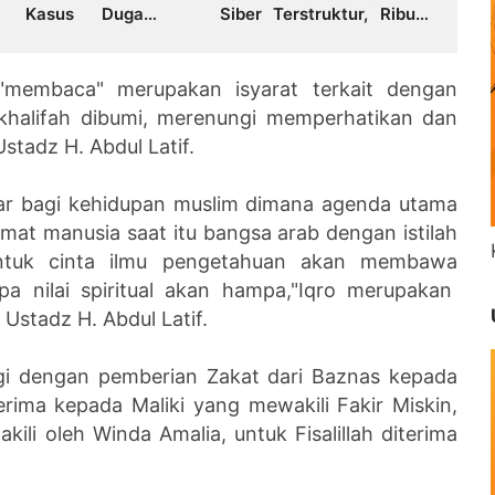
m Kasus Dugaan
Siber Terstruktur, Ribuan
rkosaan di Polda
Nasabah Terdampak
 "membaca" merupakan isyarat terkait dengan
 khalifah dibumi, merenungi memperhatikan dan
stadz H. Abdul Latif.
sar bagi kehidupan muslim dimana agenda utama
 manusia saat itu bangsa arab dengan istilah
untuk cinta ilmu pengetahuan akan membawa
a nilai spiritual akan hampa,"Iqro merupakan
s Ustadz H. Abdul Latif.
ngi dengan pemberian Zakat dari Baznas kepada
ima kepada Maliki yang mewakili Fakir Miskin,
kili oleh Winda Amalia, untuk Fisalillah diterima