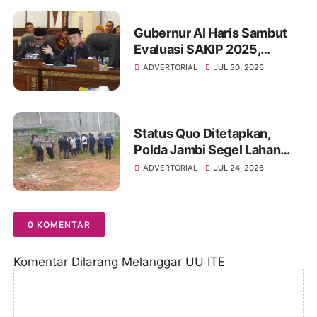
Gubernur Al Haris Sambut
Evaluasi SAKIP 2025,
Dorong Pemerintahan
ADVERTORIAL
JUL 30, 2026
Akuntabel dan Pelayanan
Publik Berkualitas
Status Quo Ditetapkan,
Polda Jambi Segel Lahan
Sengketa di Belakang RS
ADVERTORIAL
JUL 24, 2026
Mitra
0 KOMENTAR
Komentar Dilarang Melanggar UU ITE