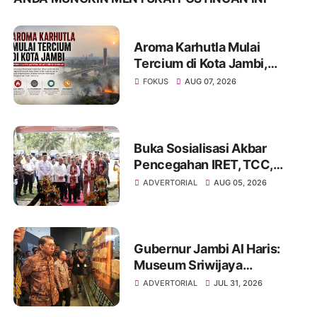
Aroma Karhutla Mulai
Tercium di Kota Jambi,
Warga Diminta Waspada
FOKUS
AUG 07, 2026
Hadapi Puncak Kemarau
Buka Sosialisasi Akbar
Pencegahan IRET, TCC,
Perundungan, dan Bahaya
ADVERTORIAL
AUG 05, 2026
Narkoba di Bungo
Gubernur Jambi Al Haris:
Museum Sriwijaya
Dharmakirti Rekam Jejak
ADVERTORIAL
JUL 31, 2026
Peradaban Masa Lalu
Provinsi Jambi Secara Utuh