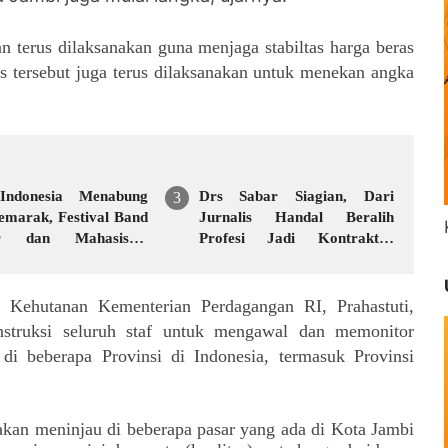
 terus dilaksanakan guna menjaga stabiltas harga beras
as tersebut juga terus dilaksanakan untuk menekan angka
Indonesia Menabung
Drs Sabar Siagian, Dari
emarak, Festival Band
Jurnalis Handal Beralih
ar dan Mahasiswa
Profesi Jadi Kontraktor
Kreativitas di Taman
Sukses
juran Budayo,
neus Band Raih Juara
n Kehutanan Kementerian Perdagangan RI, Prahastuti,
struksi seluruh staf untuk mengawal dan memonitor
di beberapa Provinsi di Indonesia, termasuk Provinsi
akan meninjau di beberapa pasar yang ada di Kota Jambi