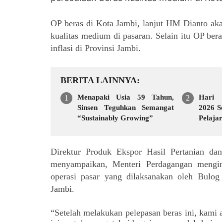
OP beras di Kota Jambi, lanjut HM Dianto akan
kualitas medium di pasaran. Selain itu OP ber
inflasi di Provinsi Jambi.
BERITA LAINNYA
Menapaki Usia 59 Tahun,
Hari 
Sinsen Teguhkan Semangat
2026 S
“Sustainably Growing”
Pelaj
Unjuk 
Ban
Sponta
Direktur Produk Ekspor Hasil Pertanian da
2
menyampaikan, Menteri Perdagangan mengin
operasi pasar yang dilaksanakan oleh Bulog 
Jambi.
“Setelah melakukan pelepasan beras ini, kami 