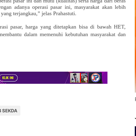
rasi pasar ini dan mutu (kualitas) serta harga dari beras
engan adanya operasi pasar ini, masyarakat akan lebih
ng terjangkau,” jelas Prahastuti.
asi pasar, harga yang ditetapkan bisa di bawah HET,
uk membantu dalam memenuhi kebutuhan masyarakat dan
 SEKDA