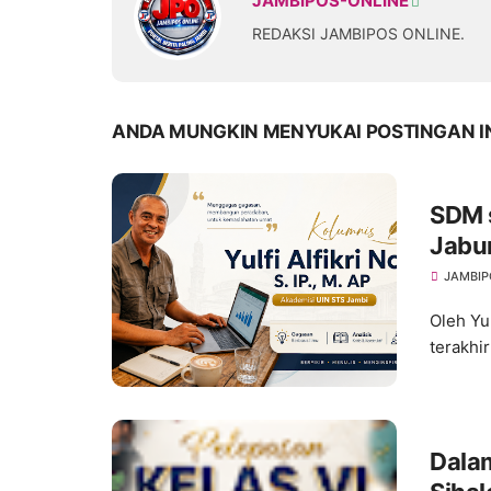
JAMBIPOS-ONLINE
REDAKSI JAMBIPOS ONLINE.
ANDA MUNGKIN MENYUKAI POSTINGAN I
SDM s
Jabu
JAMBIP
Oleh Yul
terakhi
Dala