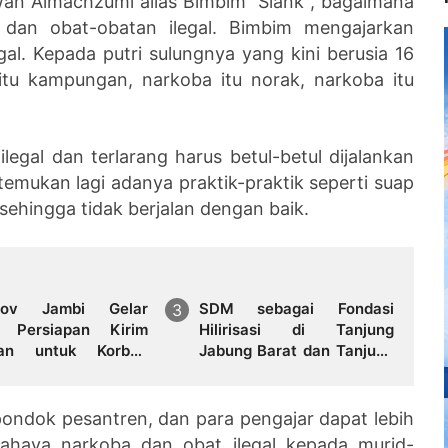
wan Almachzumi alias Bimbim "Slank", bagaimana
dan obat-obatan ilegal. Bimbim mengajarkan
al. Kepada putri sulungnya yang kini berusia 16
tu kampungan, narkoba itu norak, narkoba itu
egal dan terlarang harus betul-betul dijalankan
emukan lagi adanya praktik-praktik seperti suap
ehingga tidak berjalan dengan baik.
rov Jambi Gelar
SDM sebagai Fondasi
 Persiapan Kirim
Hilirisasi di Tanjung
uan untuk Korban
Jabung Barat dan Tanjung
cana di Aceh,
Jabung Timur
tera Barat dan
era Utara
pondok pesantren, dan para pengajar dapat lebih
bahaya narkoba dan obat ilegal kepada murid-