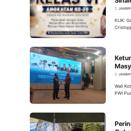
Sihal
Pelep
JAMBIP
Xaver
KLIK: G
Cristop
Ketum
Masy
JAMBIP
Wali Ko
PWI Pus
Perin