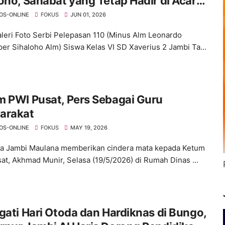
oho, Sahabat yang Tetap Hadir di Acara
asan Kelas VI Angkatan Ke 35 SD
OS-ONLINE
FOKUS
JUN 01, 2026
ius 2 Kota Jambi
aleri Foto Serbi Pelepasan 110 (Minus Alm Leonardo
per Sihaloho Alm) Siswa Kelas VI SD Xaverius 2 Jambi Ta...
 PWI Pusat, Pers Sebagai Guru
arakat
OS-ONLINE
FOKUS
MAY 19, 2026
ta Jambi Maulana memberikan cindera mata kepada Ketum
at, Akhmad Munir, Selasa (19/5/2026) di Rumah Dinas ...
gati Hari Otoda dan Hardiknas di Bungo,