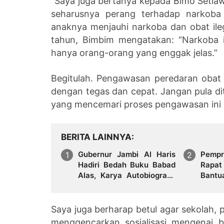
“Saya juga bertanya kepada Bimo Setia
seharusnya perang terhadap narkoba 
anaknya menjauhi narkoba dan obat ileg
tahun, Bimbim mengatakan: “Narkoba i
hanya orang-orang yang enggak jelas.”
Begitulah. Pengawasan peredaran obat il
dengan tegas dan cepat. Jangan pula dit
yang mencemari proses pengawasan ini s
BERITA LAINNYA
Gubernur Jambi Al Haris
Pemp
Hadiri Bedah Buku Babad
Rapat
Alas, Karya Autobiografi-
Bant
Reflektif Wamendagri
Ben
Bima Arya Sugiarto
Suma
Sumat
Saya juga berharap betul agar sekolah, 
menggencarkan sosialisasi mengenai 