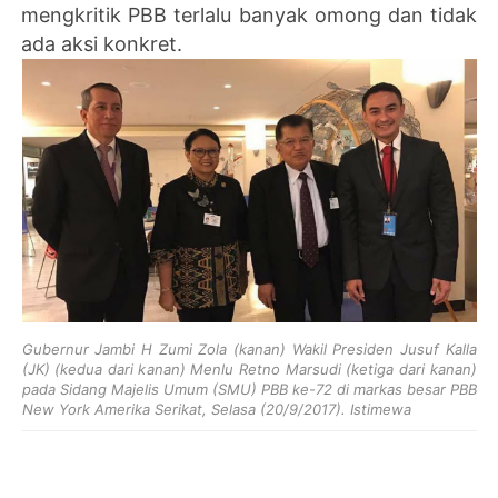
mengkritik PBB terlalu banyak omong dan tidak
ada aksi konkret.
Gubernur Jambi H Zumi Zola (kanan)
Wakil Presiden Jusuf Kalla
(JK) (kedua dari kanan)
Menlu Retno Marsudi (ketiga dari kanan)
pada
Sidang Majelis Umum (SMU) PBB ke-72 di markas besar PBB
New York Amerika Serikat, Selasa (20/9/2017). Istimewa