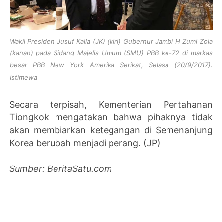
Wakil Presiden Jusuf Kalla (JK) (kiri) Gubernur Jambi H Zumi Zola
(kanan) pada
Sidang Majelis Umum (SMU) PBB ke-72 di markas
besar PBB New York Amerika Serikat, Selasa (20/9/2017).
Istimewa
Secara terpisah, Kementerian Pertahanan
Tiongkok mengatakan bahwa pihaknya tidak
akan membiarkan ketegangan di Semenanjung
Korea berubah menjadi perang. (JP)
Sumber: BeritaSatu.com