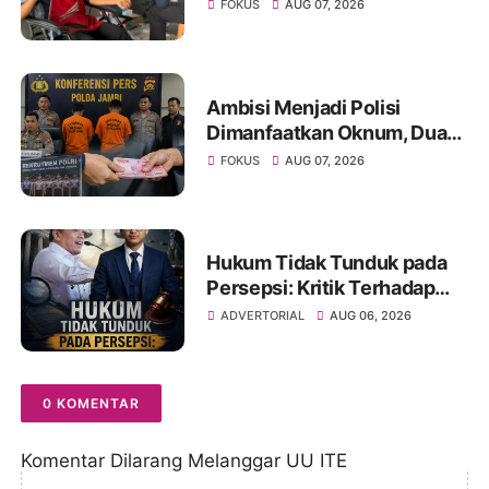
Donor Darah ke-23 dalam
FOKUS
AUG 07, 2026
Perayaan Anniversary
Sinsen
Ambisi Menjadi Polisi
Dimanfaatkan Oknum, Dua
Anggota Polda Jambi Diduga
FOKUS
AUG 07, 2026
Tipu Calon Bintara dengan
Janji Kelulusan
Hukum Tidak Tunduk pada
Persepsi: Kritik Terhadap
Monopoli Kebenaran oleh
ADVERTORIAL
AUG 06, 2026
Media dan Aktivis
0 KOMENTAR
Komentar Dilarang Melanggar UU ITE