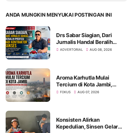
ANDA MUNGKIN MENYUKAI POSTINGAN INI
Drs Sabar Siagian, Dari
Jurnalis Handal Beralih
Profesi Jadi Kontraktor
ADVERTORIAL
AUG 08, 2026
Sukses
Aroma Karhutla Mulai
Tercium di Kota Jambi,
Warga Diminta Waspada
FOKUS
AUG 07, 2026
Hadapi Puncak Kemarau
Konsisten Alirkan
Kepedulian, Sinsen Gelar