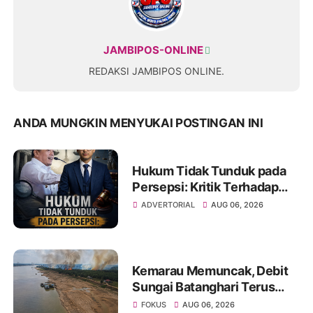
JAMBIPOS-ONLINE
REDAKSI JAMBIPOS ONLINE.
ANDA MUNGKIN MENYUKAI POSTINGAN INI
Hukum Tidak Tunduk pada
Persepsi: Kritik Terhadap
Monopoli Kebenaran oleh
ADVERTORIAL
AUG 06, 2026
Media dan Aktivis
Kemarau Memuncak, Debit
Sungai Batanghari Terus
Menyusut, Jambi Hadapi
FOKUS
AUG 06, 2026