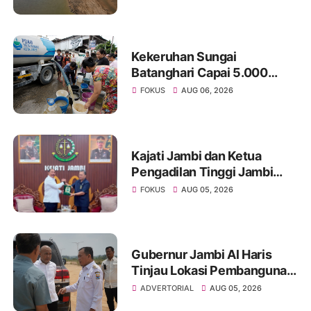
Ancaman Krisis Air Bersih
dan Karhutla
Kekeruhan Sungai
Batanghari Capai 5.000
NTU, Distribusi Air PDAM
FOKUS
AUG 06, 2026
Tirta Mayang di Sejumlah
Wilayah Terganggu
Kajati Jambi dan Ketua
Pengadilan Tinggi Jambi
Berkomitmen Perkuat
FOKUS
AUG 05, 2026
Sinergitas Penegakan
Hukum
Gubernur Jambi Al Haris
Tinjau Lokasi Pembangunan
Sekolah Rakyat dan Lokasi
ADVERTORIAL
AUG 05, 2026
Pembangunan BTN Bungo