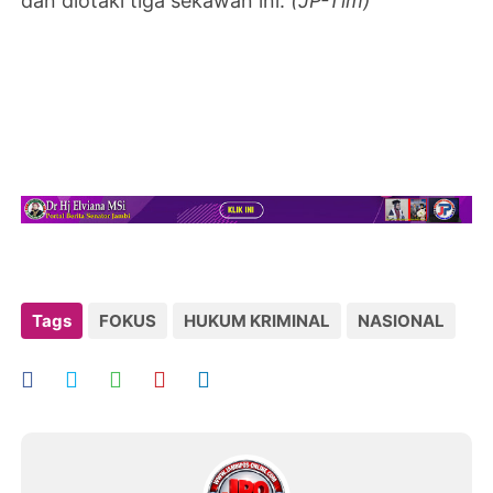
dan diotaki tiga sekawan ini.
(JP-Tim)
Tags
FOKUS
HUKUM KRIMINAL
NASIONAL