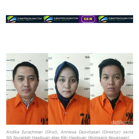
Andika Surachman (Dirut), Anniesa Desvitasari (Direktur) serta
Siti Nuraidah Hasibuan alias Kiki Hasibuan (Komisaris Keuangan).