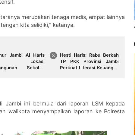
tensif.
antaranya merupakan tenaga medis, empat lainnya
ngah kita selidiki," katanya.
nur Jambi Al Haris
Hesti Haris: Rabu Berkah
jau Lokasi
TP PKK Provinsi Jambi
angunan Sekolah
Perkuat Literasi Keuangan
at dan Lokasi
dan Budaya Kelola
ngunan BTN Bungo
Sampah dari Rumah
 City
di Jambi ini bermula dari laporan LSM kepada
ian walikota menyampaikan laporan ke Polresta