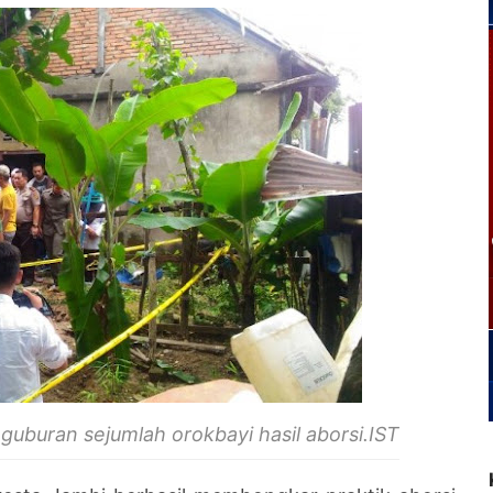
enguburan sejumlah orokbayi hasil aborsi.IST