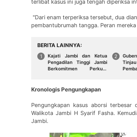
terlibat kasus ini juga tengah diperiksa in
"Dari enam terperiksa tersebut, dua di
pembantubrumah tangga. Peran mereka te
BERITA LAINNYA
Kajati Jambi dan Ketua
Guber
Pengadilan Tinggi Jambi
Tin
Berkomitmen Perkuat
Pemb
Sinergitas Penegakan
Raky
Hukum
Pemba
Green
Kronologis Pengungkapan
Pengungkapan kasus aborsi terbesar 
Walikota Jambi H Syarif Fasha. Kemud
Jambi.