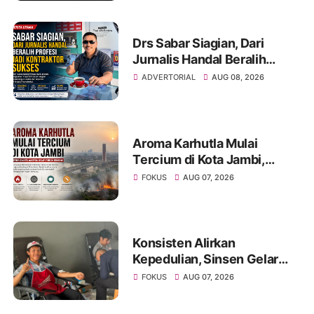
Banjuran Budayo
Drs Sabar Siagian, Dari
Jurnalis Handal Beralih
Profesi Jadi Kontraktor
ADVERTORIAL
AUG 08, 2026
Sukses
Aroma Karhutla Mulai
Tercium di Kota Jambi,
Warga Diminta Waspada
FOKUS
AUG 07, 2026
Hadapi Puncak Kemarau
Konsisten Alirkan
Kepedulian, Sinsen Gelar
Donor Darah ke-23 dalam
FOKUS
AUG 07, 2026
Perayaan Anniversary
Sinsen