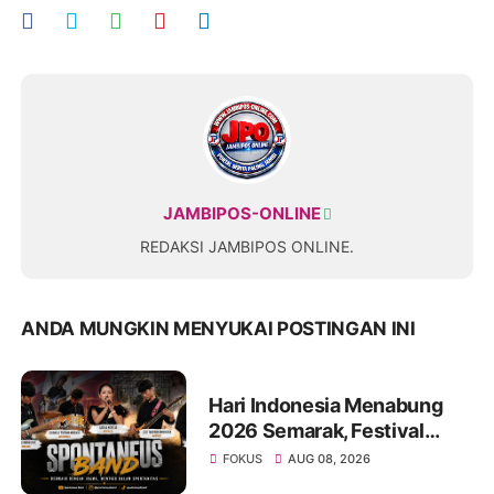
JAMBIPOS-ONLINE
REDAKSI JAMBIPOS ONLINE.
ANDA MUNGKIN MENYUKAI POSTINGAN INI
Hari Indonesia Menabung
2026 Semarak, Festival
Band Pelajar dan Mahasiswa
FOKUS
AUG 08, 2026
Unjuk Kreativitas di Taman