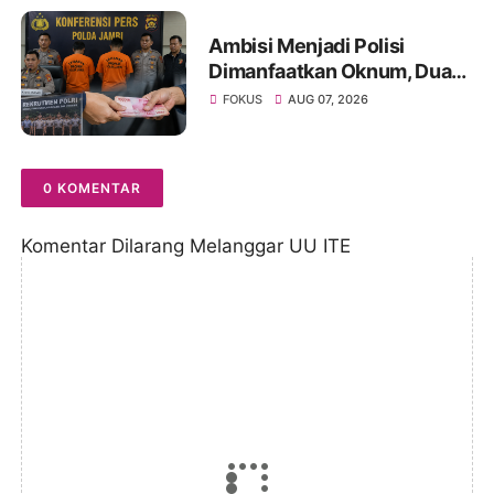
Ambisi Menjadi Polisi
Dimanfaatkan Oknum, Dua
Anggota Polda Jambi Diduga
FOKUS
AUG 07, 2026
Tipu Calon Bintara dengan
Janji Kelulusan
0 KOMENTAR
Komentar Dilarang Melanggar UU ITE