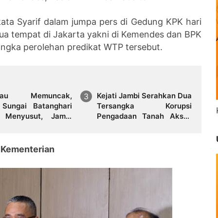
ata Syarif dalam jumpa pers di Gedung KPK hari
ua tempat di Jakarta yakni di Kemendes dan BPK
rangka perolehan predikat WTP tersebut.
rau Memuncak,
Kejati Jambi Serahkan Dua
 Sungai Batanghari
Tersangka Korupsi
 Menyusut, Jambi
Pengadaan Tanah Akses
i Ancaman Krisis Air
Pelabuhan Ujung Jabung
 dan Karhutla
Ke Penuntut Umum
t Kementerian