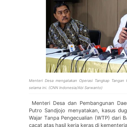
Menteri Desa mengatakan Operasi Tangkap Tangan K
selama ini. (CNN Indonesia/Abi Sarwanto)
Menteri Desa dan Pembangunan Daera
Putro Sandjojo menyatakan, kasus dug
Wajar Tanpa Pengecualian (WTP) dari 
cacat atas hasil kerja keras di kementer