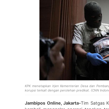
KPK menetapkan Irjen Kementerian Desa dan Pembang
korupsi terkait dengan perolehan predikat. (CNN Indon
Jambipos Online, Jakarta-
Tim Satgas K