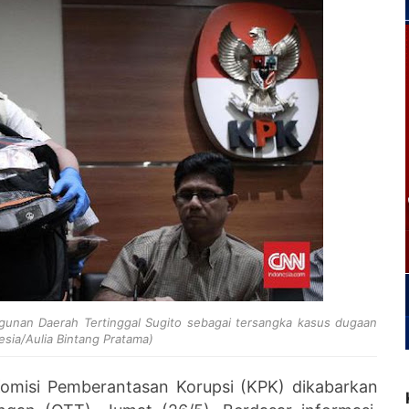
unan Daerah Tertinggal Sugito sebagai tersangka kasus dugaan
esia/Aulia Bintang Pratama)
omisi Pemberantasan Korupsi (KPK) dikabarkan