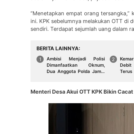
“Menetapkan empat orang tersangka,” k
ini. KPK sebelumnya melakukan OTT di d
sendiri. Terdapat sejumlah uang dalam 
BERITA LAINNYA
Ambisi Menjadi Polisi
Kema
Dimanfaatkan Oknum,
Debit
Dua Anggota Polda Jambi
Terus
Diduga Tipu Calon Bintara
Hadap
dengan Janji Kelulusan
Bersih
Menteri Desa Akui OTT KPK Bikin Caca