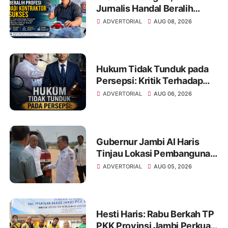
Jurnalis Handal Beralih
Profesi Jadi Kontraktor
ADVERTORIAL
AUG 08, 2026
Sukses
Hukum Tidak Tunduk pada
Persepsi: Kritik Terhadap
Monopoli Kebenaran oleh
ADVERTORIAL
AUG 06, 2026
Media dan Aktivis
Gubernur Jambi Al Haris
Tinjau Lokasi Pembangunan
Sekolah Rakyat dan Lokasi
ADVERTORIAL
AUG 05, 2026
Pembangunan BTN Bungo
Green City
Hesti Haris: Rabu Berkah TP
PKK Provinsi Jambi Perkuat