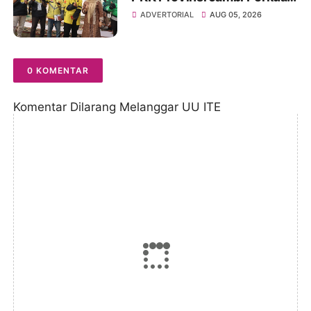
Literasi Keuangan dan
ADVERTORIAL
AUG 05, 2026
Budaya Kelola Sampah dari
Rumah
0 KOMENTAR
Komentar Dilarang Melanggar UU ITE