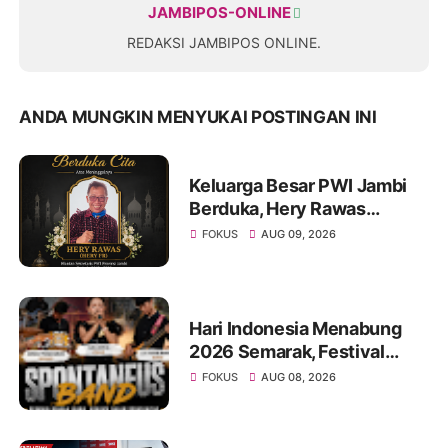
JAMBIPOS-ONLINE
REDAKSI JAMBIPOS ONLINE.
ANDA MUNGKIN MENYUKAI POSTINGAN INI
Keluarga Besar PWI Jambi
Berduka, Hery Rawas
Mantan Sekretaris PWI
FOKUS
AUG 09, 2026
Jambi Tutup Usia
Hari Indonesia Menabung
2026 Semarak, Festival
Band Pelajar dan Mahasiswa
FOKUS
AUG 08, 2026
Unjuk Kreativitas di Taman
Banjuran Budayo,
Spontaneus Band Raih Juara