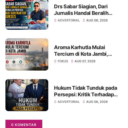
2
Drs Sabar Siagian, Dari
Jurnalis Handal Beralih
Profesi Jadi Kontraktor
ADVERTORIAL
AUG 08, 2026
Sukses
Aroma Karhutla Mulai
Tercium di Kota Jambi,
Warga Diminta Waspada
FOKUS
AUG 07, 2026
Hadapi Puncak Kemarau
Hukum Tidak Tunduk pada
Persepsi: Kritik Terhadap
Monopoli Kebenaran oleh
ADVERTORIAL
AUG 06, 2026
Media dan Aktivis
0 KOMENTAR