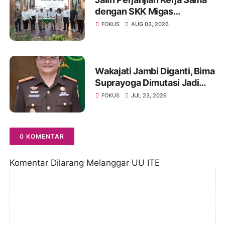
dengan SKK Migas
Sumbagsel, Kejati Jambi
FOKUS
AUG 03, 2026
Perkuat Kepastian Hukum
Wakajati Jambi Diganti, Bima
Suprayoga Dimutasi Jadi
Direktur V Jamintel
FOKUS
JUL 23, 2026
Kejagung RI
0 KOMENTAR
Komentar Dilarang Melanggar UU ITE