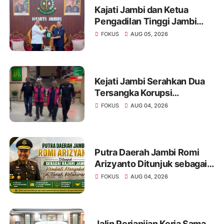
Kajati Jambi dan Ketua
Pengadilan Tinggi Jambi
Berkomitmen Perkuat
FOKUS
AUG 05, 2026
Sinergitas Penegakan
Hukum
Kejati Jambi Serahkan Dua
Tersangka Korupsi
Pengadaan Tanah Akses
FOKUS
AUG 04, 2026
Pelabuhan Ujung Jabung Ke
Penuntut Umum
Putra Daerah Jambi Romi
Arizyanto Ditunjuk sebagai
Kajari Jambi, Kembali
FOKUS
AUG 04, 2026
Mengabdi di Tanah Kelahiran
Jalin Perjanjian Kerja Sama