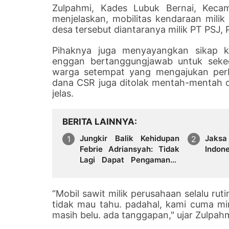
Zulpahmi, Kades Lubuk Bernai, Keca
menjelaskan, mobilitas kendaraan milik
desa tersebut diantaranya milik PT PSJ,
Pihaknya juga menyayangkan sikap 
enggan bertanggungjawab untuk seked
warga setempat yang mengajukan perb
dana CSR juga ditolak mentah-mentah o
jelas.
BERITA LAINNYA
Jungkir Balik Kehidupan
Jaksa
Febrie Adriansyah: Tidak
Indon
Lagi Dapat Pengamanan
dari TNI dan Terancam
Ditahan
“Mobil sawit milik perusahaan selalu ruti
tidak mau tahu. padahal, kami cuma m
masih belu. ada tanggapan," ujar Zulpahm