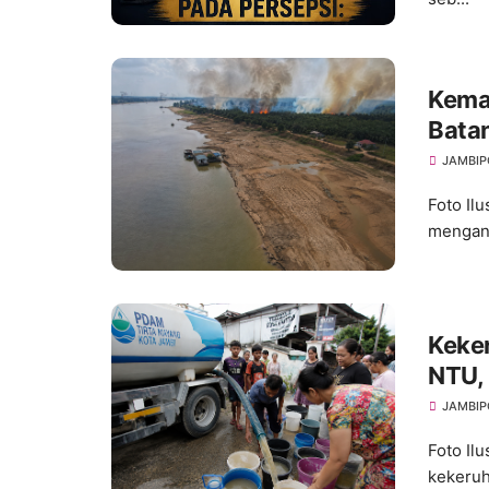
Kema
Bata
Ancam
JAMBIP
Foto Ilu
menganc
Keke
NTU, 
Seju
JAMBIP
Foto Il
kekeruh