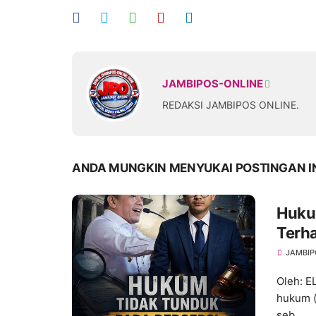
JAMBIPOS-ONLINE
REDAKSI JAMBIPOS ONLINE.
ANDA MUNGKIN MENYUKAI POSTINGAN I
Hukum
Terh
dan A
JAMBIP
Oleh: 
hukum (
seb...