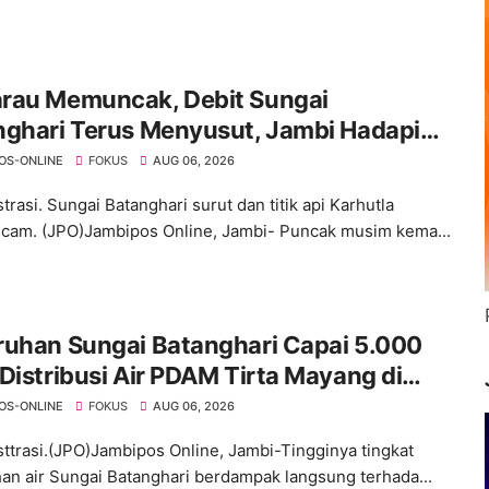
rau Memuncak, Debit Sungai
nghari Terus Menyusut, Jambi Hadapi
an Krisis Air Bersih dan Karhutla
OS-ONLINE
FOKUS
AUG 06, 2026
strasi. Sungai Batanghari surut dan titik api Karhutla
am. (JPO)Jambipos Online, Jambi- Puncak musim kema...
ruhan Sungai Batanghari Capai 5.000
Distribusi Air PDAM Tirta Mayang di
mlah Wilayah Terganggu
OS-ONLINE
FOKUS
AUG 06, 2026
usttrasi.(JPO)Jambipos Online, Jambi-Tingginya tingkat
an air Sungai Batanghari berdampak langsung terhada...