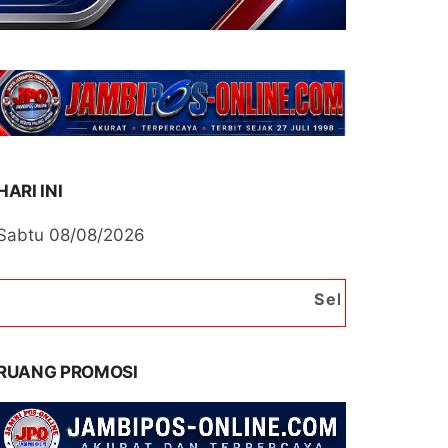
HARI INI
Sabtu 08/08/2026
Selamat Datang di Portal B
RUANG PROMOSI