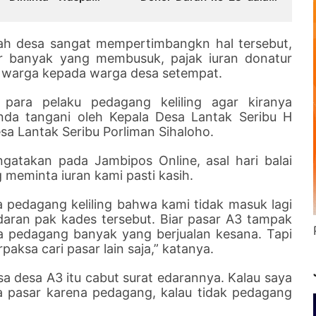
i Puncak Kemarau
Perayaan Anniversary
Sinsen
ntah desa sangat mempertimbangkn hal tersebut,
 banyak yang membusuk, pajak iuran donatur
 warga kepada warga desa setempat.
ara pelaku pedagang keliling agar kiranya
anda tangani oleh Kepala Desa Lantak Seribu H
sa Lantak Seribu Porliman Sihaloho.
atakan pada Jambipos Online, asal hari balai
 meminta iuran kami pasti kasih.
 pedagang keliling bahwa kami tidak masuk lagi
aran pak kades tersebut. Biar pasar A3 tampak
na pedagang banyak yang berjualan kesana. Tapi
rpaksa cari pasar lain saja,” katanya.
 desa A3 itu cabut surat edarannya. Kalau saya
ya pasar karena pedagang, kalau tidak pedagang