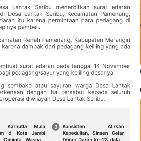
esa Lantak Seribu menerbitkan surat edaran
g di Desa Lantak Seribu, Kecamatan Pamenang,
edaran itu karena permintaan para pedagang di
epinya pembeli.
 Kecamatan Renah Pamenang, Kabupaten Merangin
i karena dampak dari pedagang keliling yang ada
embuat surat edaran pada tanggal 14 November
 bagi pedagang/sayur yang keliling desanya.
ng sembako atau sayuran warga Desa Lantak
berkenaan dengan hal tersebut kepada seluruh
beroperasi diwilayah Desa Lantak Seribu.
a Karhutla Mulai
Konsisten Alirkan
um di Kota Jambi,
Kepedulian, Sinsen Gelar
 Diminta Waspada
Donor Darah ke-23 dalam