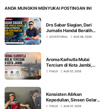
ANDA MUNGKIN MENYUKAI POSTINGAN INI
Drs Sabar Siagian, Dari
Jurnalis Handal Beralih
Profesi Jadi Kontraktor
ADVERTORIAL
AUG 08, 2026
Sukses
Aroma Karhutla Mulai
Tercium di Kota Jambi,
Warga Diminta Waspada
FOKUS
AUG 07, 2026
Hadapi Puncak Kemarau
Konsisten Alirkan
Kepedulian, Sinsen Gelar
Donor Darah ke-23 dalam
FOKUS
AUG 07, 2026