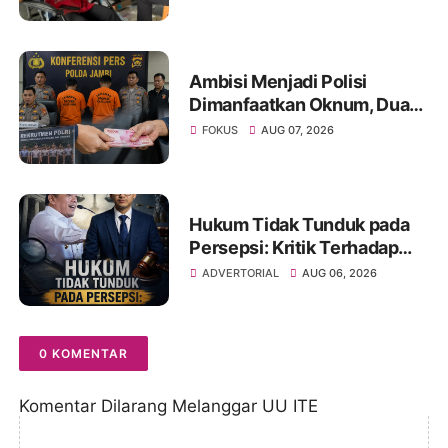
Perayaan Anniversary
Sinsen
Ambisi Menjadi Polisi
Dimanfaatkan Oknum, Dua
Anggota Polda Jambi Diduga
FOKUS
AUG 07, 2026
Tipu Calon Bintara dengan
Janji Kelulusan
Hukum Tidak Tunduk pada
Persepsi: Kritik Terhadap
Monopoli Kebenaran oleh
ADVERTORIAL
AUG 06, 2026
Media dan Aktivis
0 KOMENTAR
Komentar Dilarang Melanggar UU ITE