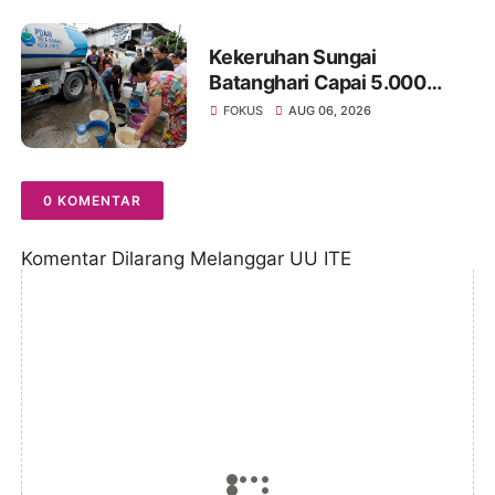
dan Karhutla
Kekeruhan Sungai
Batanghari Capai 5.000
NTU, Distribusi Air PDAM
FOKUS
AUG 06, 2026
Tirta Mayang di Sejumlah
Wilayah Terganggu
0 KOMENTAR
Komentar Dilarang Melanggar UU ITE