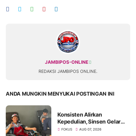
JAMBIPOS-ONLINE
REDAKSI JAMBIPOS ONLINE.
ANDA MUNGKIN MENYUKAI POSTINGAN INI
Konsisten Alirkan
Kepedulian, Sinsen Gelar
Donor Darah ke-23 dalam
FOKUS
AUG 07, 2026
Perayaan Anniversary