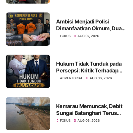
Sinsen
Ambisi Menjadi Polisi
Dimanfaatkan Oknum, Dua
Anggota Polda Jambi Diduga
FOKUS
AUG 07, 2026
Tipu Calon Bintara dengan
Janji Kelulusan
Hukum Tidak Tunduk pada
Persepsi: Kritik Terhadap
Monopoli Kebenaran oleh
ADVERTORIAL
AUG 06, 2026
Media dan Aktivis
Kemarau Memuncak, Debit
Sungai Batanghari Terus
Menyusut, Jambi Hadapi
FOKUS
AUG 06, 2026
Ancaman Krisis Air Bersih