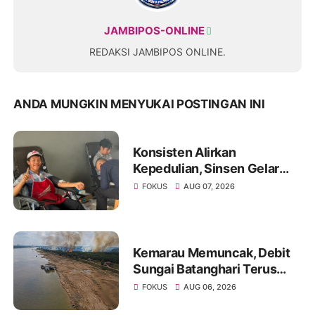
JAMBIPOS-ONLINE
REDAKSI JAMBIPOS ONLINE.
ANDA MUNGKIN MENYUKAI POSTINGAN INI
Konsisten Alirkan
Kepedulian, Sinsen Gelar
Donor Darah ke-23 dalam
FOKUS
AUG 07, 2026
Perayaan Anniversary
Sinsen
Kemarau Memuncak, Debit
Sungai Batanghari Terus
Menyusut, Jambi Hadapi
FOKUS
AUG 06, 2026
Ancaman Krisis Air Bersih