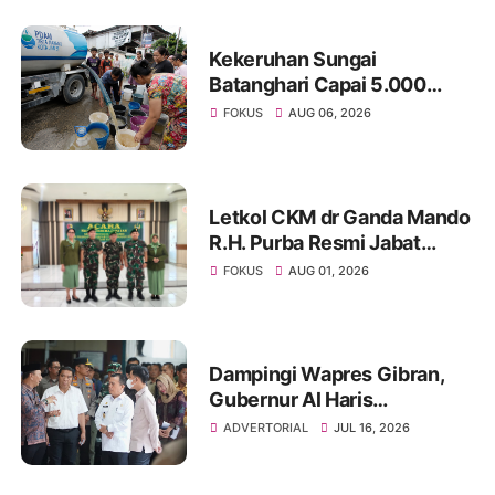
dan Karhutla
Kekeruhan Sungai
Batanghari Capai 5.000
NTU, Distribusi Air PDAM
FOKUS
AUG 06, 2026
Tirta Mayang di Sejumlah
Wilayah Terganggu
Letkol CKM dr Ganda Mando
R.H. Purba Resmi Jabat
Dandenkesyah 02.04.02
FOKUS
AUG 01, 2026
Jambi, Awal Penugasan
Diwarnai Misi Satgas ke
Mesir
Dampingi Wapres Gibran,
Gubernur Al Haris
Perjuangkan MRI Baru dan
ADVERTORIAL
JUL 16, 2026
Tambahan Dokter Spesialis
untuk RSUD Raden Mattaher