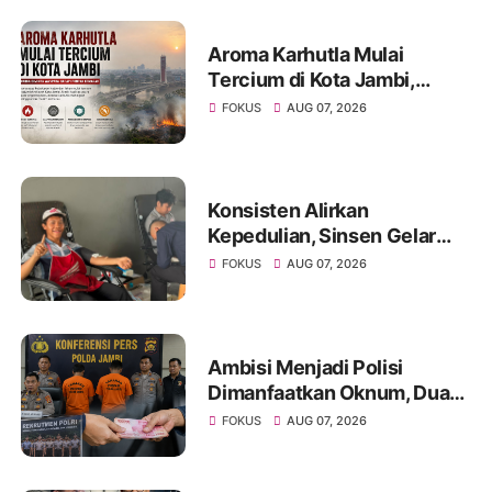
Aroma Karhutla Mulai
Tercium di Kota Jambi,
Warga Diminta Waspada
FOKUS
AUG 07, 2026
Hadapi Puncak Kemarau
Konsisten Alirkan
Kepedulian, Sinsen Gelar
Donor Darah ke-23 dalam
FOKUS
AUG 07, 2026
Perayaan Anniversary
Sinsen
Ambisi Menjadi Polisi
Dimanfaatkan Oknum, Dua
Anggota Polda Jambi Diduga
FOKUS
AUG 07, 2026
Tipu Calon Bintara dengan
Janji Kelulusan