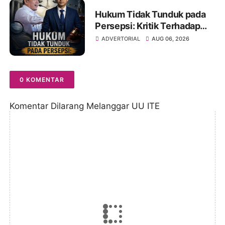
Hukum Tidak Tunduk pada
Persepsi: Kritik Terhadap
Monopoli Kebenaran oleh
ADVERTORIAL
AUG 06, 2026
Media dan Aktivis
0 KOMENTAR
Komentar Dilarang Melanggar UU ITE