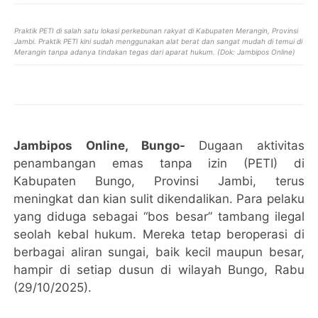
Praktik PETI di salah satu lokasi perkebunan rakyat di Kabupaten Merangin, Provinsi
Jambi. Praktik PETI kini sudah menggunakan alat berat dan sangat mudah di temui di
Merangin tanpa adanya tindakan tegas dari aparat hukum. (Dok: Jambipos Online)
Jambipos Online, Bungo-
Dugaan aktivitas
penambangan emas tanpa izin (PETI) di
Kabupaten Bungo, Provinsi Jambi, terus
meningkat dan kian sulit dikendalikan. Para pelaku
yang diduga sebagai “bos besar” tambang ilegal
seolah kebal hukum. Mereka tetap beroperasi di
berbagai aliran sungai, baik kecil maupun besar,
hampir di setiap dusun di wilayah Bungo, Rabu
(29/10/2025).