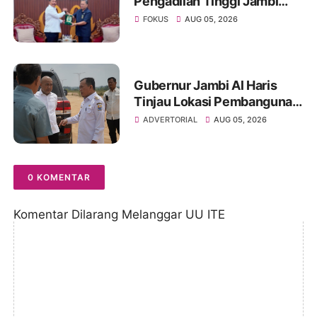
Pengadilan Tinggi Jambi
Berkomitmen Perkuat
FOKUS
AUG 05, 2026
Sinergitas Penegakan
Hukum
Gubernur Jambi Al Haris
Tinjau Lokasi Pembangunan
Sekolah Rakyat dan Lokasi
ADVERTORIAL
AUG 05, 2026
Pembangunan BTN Bungo
Green City
0 KOMENTAR
Komentar Dilarang Melanggar UU ITE