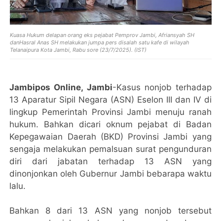
Kuasa Hukum delapan orang eks pejabat Pemprov Jambi, Afriansyah SH
dan
Hasral Anas SH
melakukan jumpa pers disalah satu kafe di wilayah
Telanaipura Kota Jambi, Rabu sore (23/7/2025). (IST)
Jambipos Online, Jambi
-Kasus nonjob terhadap
13 Aparatur Sipil Negara (ASN) Eselon III dan IV di
lingkup Pemerintah Provinsi Jambi menuju ranah
hukum. Bahkan dicari oknum pejabat di Badan
Kepegawaian Daerah (BKD) Provinsi Jambi yang
sengaja melakukan pemalsuan surat pengunduran
diri dari jabatan terhadap 13 ASN yang
dinonjonkan oleh Gubernur Jambi bebarapa waktu
lalu.
Bahkan 8 dari 13 ASN yang nonjob tersebut