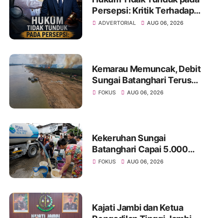
Persepsi: Kritik Terhadap
Monopoli Kebenaran oleh
ADVERTORIAL
AUG 06, 2026
Media dan Aktivis
Kemarau Memuncak, Debit
Sungai Batanghari Terus
Menyusut, Jambi Hadapi
FOKUS
AUG 06, 2026
Ancaman Krisis Air Bersih
dan Karhutla
Kekeruhan Sungai
Batanghari Capai 5.000
NTU, Distribusi Air PDAM
FOKUS
AUG 06, 2026
Tirta Mayang di Sejumlah
Wilayah Terganggu
Kajati Jambi dan Ketua