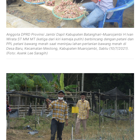
Anggota DPRD Provinsi Jambi Dapil Kabupaten Batanghari-Muarojambi H Ivan
Wirata ST MM MT (ketiga dari kiri kemeja putih) berbincang dengan petani dan
PPL petani bawang merah saat meninjau lahan pertanian bawang merah di
Desa Baru, Kecamatan Mestong, Kabupaten Muarojambi, Sabtu (10/7/2021).
(Foto: Asenk Lee Saragih)