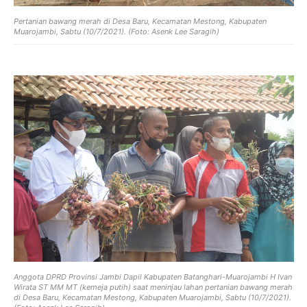
Pertanian bawang merah di Desa Baru, Kecamatan Mestong, Kabupaten
Muarojambi, Sabtu (10/7/2021). (Foto: Asenk Lee Saragih)
Anggota DPRD Provinsi Jambi Dapil Kabupaten Batanghari-Muarojambi H Ivan
Wirata ST MM MT (kemeja putih) saat meninjau lahan pertanian bawang merah
di Desa Baru, Kecamatan Mestong, Kabupaten Muarojambi, Sabtu (10/7/2021).