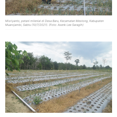
Misriyanto, petani milenial di Desa Baru, Kecamatan Mestong, Kabupaten
Muarojambi, Sabtu (10/7/2021). (Foto: Asenk Lee Saragih)