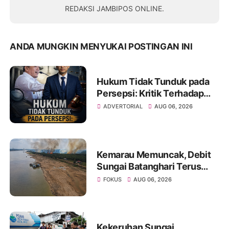
REDAKSI JAMBIPOS ONLINE.
ANDA MUNGKIN MENYUKAI POSTINGAN INI
Hukum Tidak Tunduk pada
Persepsi: Kritik Terhadap
Monopoli Kebenaran oleh
ADVERTORIAL
AUG 06, 2026
Media dan Aktivis
Kemarau Memuncak, Debit
Sungai Batanghari Terus
Menyusut, Jambi Hadapi
FOKUS
AUG 06, 2026
Ancaman Krisis Air Bersih
dan Karhutla
Kekeruhan Sungai