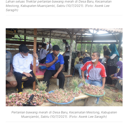
Lahan seluas 1hektar pertanian bawang merah di Desa Baru, Kecamatan
Mestong, Kabupaten Muarojambi, Sabtu (10/7/2021). (Foto: Asenk Lee
Saragih)
Pertanian bawang merah di Desa Baru, Kecamatan Mestong, Kabupaten
Muarojambi, Sabtu (10/7/2021). (Foto: Asenk Lee Saragih)