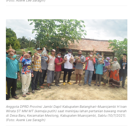
(Foto: Asenk Lee Saragih)
Anggota DPRD Provinsi Jambi Dapil Kabupaten Batanghari-Muarojambi H Ivan
Wirata ST MM MT (kemeja putih) saat meninjau lahan pertanian bawang merah
di Desa Baru, Kecamatan Mestong, Kabupaten Muarojambi, Sabtu (10/7/2021).
(Foto: Asenk Lee Saragih)