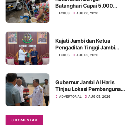
Batanghari Capai 5.000
NTU, Distribusi Air PDAM
FOKUS
AUG 06, 2026
Tirta Mayang di Sejumlah
Wilayah Terganggu
Kajati Jambi dan Ketua
Pengadilan Tinggi Jambi
Berkomitmen Perkuat
FOKUS
AUG 05, 2026
Sinergitas Penegakan
Hukum
Gubernur Jambi Al Haris
Tinjau Lokasi Pembangunan
Sekolah Rakyat dan Lokasi
ADVERTORIAL
AUG 05, 2026
Pembangunan BTN Bungo
Green City
0 KOMENTAR