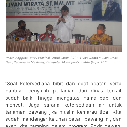
Reses Anggota DPRD Provinsi Jambi Tahun 2021 H Ivan Wirata di Balai Desa
Baru, Kecamatan Mestong, Kabupaten Muarojambi, Sabtu (10/7/2021).
“Soal ketersediana bibit dan obat-obatan serta
bantuan penyuluh pertanian dari dinas terkait
sudah baik. Tinggal mengatasi hama babi dan
monyet. Juga sarana ketersediaan air untuk
tanaman bawang jika musim kemarau tiba. Kita
sudah mendengar keluhan petani bawang ini, dan
akan kita tamping dalam program Pokir dewan.