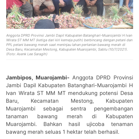
Anggota DPRD Provinsi Jambi Dapil Kabupaten Batanghari-Muarojambi H Ivan
Wirata ST MM MT (ketiga dari kiri kemeja putih) berbincang dengan petani dan
PPL petani bawang merah saat meninjau lahan pertanian bawang merah di
Desa Baru, Kecamatan Mestong, Kabupaten Muarojambi, Sabtu (10/7/2021).
(Foto: Asenk Lee Saragih)
Jambipos, Muarojambi-
Anggota DPRD Provinsi
Jambi Dapil Kabupaten Batanghari-Muarojambi H
Ivan Wirata ST MM MT mendukung potensi Desa
Baru, Kecamatan Mestong, Kabupaten
Muarojambi sebagai sentra pengembangan
tanaman bawang merah di Kabupaten
Muarojambi. Bahkan hasil ujicoba tenaman
bawang merah seluas 1 hektar telah berhasil.