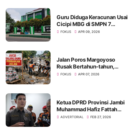
Guru Diduga Keracunan Usai
Cicipi MBG di SMPN 7
Jambi, Program Nasional
FOKUS
APR 09, 2026
Kembali Disorot
Jalan Poros Margoyoso
Rusak Bertahun-tahun,
Warga Galang Dana;
FOKUS
APR 07, 2026
Kebijakan Anggaran Pemkab
Disorot
Ketua DPRD Provinsi Jambi
Muhammad Hafiz Fattah
Dorong Percepatan Jalan
ADVERTORIAL
FEB 27, 2026
Khusus Batu Bara, DPRD
Jambi Siapkan Pansus