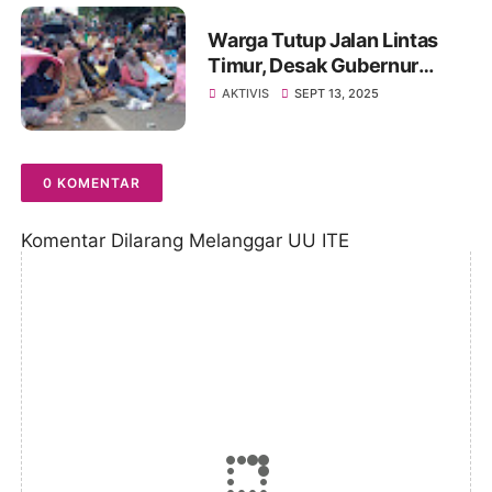
Warga Tutup Jalan Lintas
Timur, Desak Gubernur
Jambi Al Haris Tolak
AKTIVIS
SEPT 13, 2025
Pembangunan Stockpile PT.
SAS
0 KOMENTAR
Komentar Dilarang Melanggar UU ITE