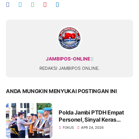
JAMBIPOS-ONLINE
REDAKSI JAMBIPOS ONLINE.
ANDA MUNGKIN MENYUKAI POSTINGAN INI
Polda Jambi PTDH Empat
Personel, Sinyal Keras
Penegakan Disiplin Internal
FOKUS
APR 24, 2026