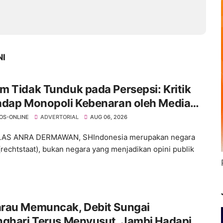
NI
 Tidak Tunduk pada Persepsi: Kritik
adap Monopoli Kebenaran oleh Media
ktivis
OS-ONLINE
ADVERTORIAL
AUG 06, 2026
ELAS ANRA DERMAWAN, SHIndonesia merupakan negara
rechtstaat), bukan negara yang menjadikan opini publik
rau Memuncak, Debit Sungai
nghari Terus Menyusut, Jambi Hadapi