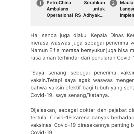
PetroChina Serahkan
Maul
Ambulans untuk
Langs
Operasional RS Adhyaksa
Imple
Jambi
Pela
Kamp
Simpa
Hal senda juga diakui Kepala Dinas Kes
merasa waswas juga sebagai penerima va
Namun Elfie merasa bersyukur juga bisa 
rasa aman terhindar dari penularan Covid-
“Saya senang sebegai penerima vaks
vaksin.Tetapi saya agak waswas mengen
bahwa vaksin efektif bagi tubuh yang seh
Covid-19, saya senang,”katanya.
Dijelaskan, sebagai dokter dan pejabat di
tertular Covid-19 karena banyak berhadap
vaksinasi Covid-19 dirasakannya penting b
Covid-19.