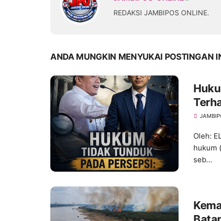
REDAKSI JAMBIPOS ONLINE.
ANDA MUNGKIN MENYUKAI POSTINGAN I
Hukum
Terh
dan A
JAMBIP
Oleh: 
hukum (
seb...
Kema
Bata