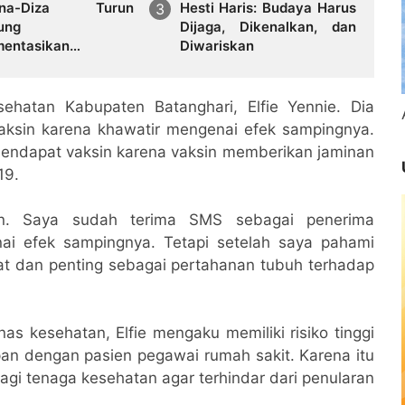
ana-Diza Turun
Hesti Haris: Budaya Harus
ung
Dijaga, Dikenalkan, dan
mentasikan
Diwariskan
ksanaan Program
ung Bahagia Di
ng Rimbo
ehatan Kabupaten Batanghari, Elfie Yennie. Dia
ksin karena khawatir mengenai efek sampingnya.
mendapat vaksin karena vaksin memberikan jaminan
19.
in. Saya sudah terima SMS sebagai penerima
ai efek sampingnya. Tetapi setelah saya pahami
at dan penting sebagai pertahanan tubuh terhadap
nas kesehatan, Elfie mengaku memiliki risiko tinggi
an dengan pasien pegawai rumah sakit. Karena itu
agi tenaga kesehatan agar terhindar dari penularan