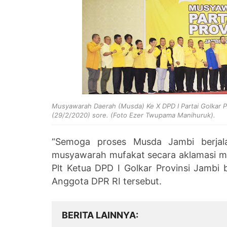
Musyawarah Daerah (Musda) Ke X DPD I Partai Golkar P
(29/2/2020) sore. (Foto Ezer Twupama Manihuruk).
“Semoga proses Musda Jambi berjal
musyawarah mufakat secara aklamasi mem
Plt Ketua DPD I Golkar Provinsi Jambi b
Anggota DPR RI tersebut.
BERITA LAINNYA