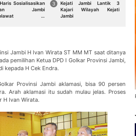
Haris Sosialisasikan
Kejati Jambi Lantik 3
akan Jambi
Kajari Wilayah Kejati
sholawat di
Jambi
langun, Perkuat
naan Spiritual dan
am PKK
insi Jambi H Ivan Wirata ST MM MT saat ditanya
ada pemilihan Ketua DPD I Golkar Provinsi Jambi,
di kepada H Cek Endra.
olkar Provinsi Jambi aklamasi, bisa 90 persen
. Arah aklamasi itu sudah mulau jelas. Proses
r H Ivan Wirata.