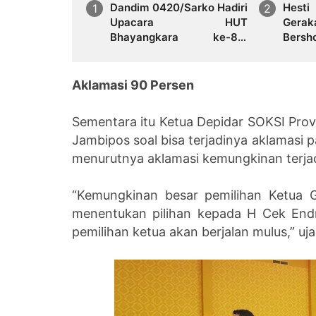
Dandim 0420/Sarko Hadiri
Hesti 
Upacara HUT
Ger
Bhayangkara ke-80,
Ber
Perkuat Sinergitas TNI-
Saro
Polri di Sarolangun
Pembi
Progr
Aklamasi 90 Persen
Sementara itu Ketua Depidar SOKSI Prov
Jambipos soal bisa terjadinya aklamasi p
menurutnya aklamasi kemungkinan terja
“Kemungkinan besar pemilihan Ketua G
menentukan pilihan kepada H Cek Endra
pemilihan ketua akan berjalan mulus,” uja