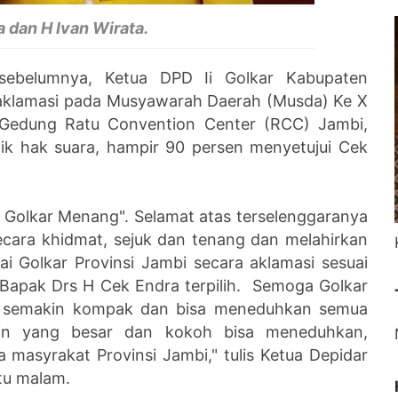
 dan H Ivan Wirata.
 sebelumnya, Ketua DPD Ii Golkar Kabupaten
a aklamasi pada Musyawarah Daerah (Musda) Ke X
i Gedung Ratu Convention Center (RCC) Jambi,
lik hak suara, hampir 90 persen menyetujui Cek
a Golkar Menang". Selamat atas terselenggaranya
ecara khidmat, sejuk dan tenang dan melahirkan
i Golkar Provinsi Jambi secara aklamasi sesuai
Bapak Drs H Cek Endra terpilih. Semoga Golkar
r, semakin kompak dan bisa meneduhkan semua
gin yang besar dan kokoh bisa meneduhkan,
masyrakat Provinsi Jambi," tulis Ketua Depidar
tu malam.