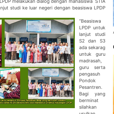
an LPDP melakukan dialog dengan mahasiswa STIA
njut studi ke luar negeri dengan beasiswa LPDP
“Beasiswa
LPDP untuk
lanjut studi
S2 dan S3
ada sekarag
untuk guru
madrasah,
guru serta
pengasuh
Pondok
Pesantren.
Bagi yang
berminat
silahkan
usulkan