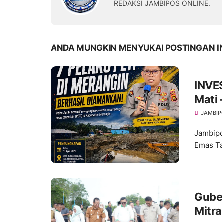
REDAKSI JAMBIPOS ONLINE.
ANDA MUNGKIN MENYUKAI POSTINGAN I
INVES
Mati 
Masih
JAMBIP
Jambipo
Emas Ta
Guber
Mitra