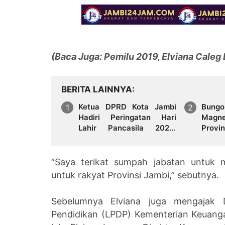
(Baca Juga: Pemilu 2019, Elviana Caleg 
BERITA LAINNYA
Ketua DPRD Kota Jambi
Bungo
Hadiri Peringatan Hari
Magne
Lahir Pancasila 2026,
Provin
Tegaskan Komitmen
Merawat Persatuan
Bangsa
“Saya terikat sumpah jabatan untuk
untuk rakyat Provinsi Jambi,” sebutnya.
Sebelumnya Elviana juga mengajak 
Pendidikan (LPDP) Kementerian Keuanga