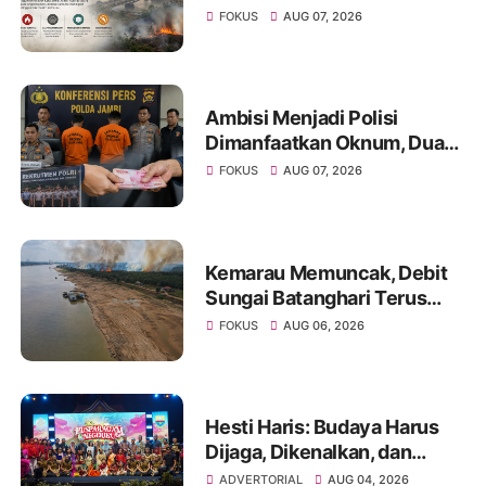
Warga Diminta Waspada
FOKUS
AUG 07, 2026
Hadapi Puncak Kemarau
Ambisi Menjadi Polisi
Dimanfaatkan Oknum, Dua
Anggota Polda Jambi Diduga
FOKUS
AUG 07, 2026
Tipu Calon Bintara dengan
Janji Kelulusan
Kemarau Memuncak, Debit
Sungai Batanghari Terus
Menyusut, Jambi Hadapi
FOKUS
AUG 06, 2026
Ancaman Krisis Air Bersih
dan Karhutla
Hesti Haris: Budaya Harus
Dijaga, Dikenalkan, dan
Diwariskan
ADVERTORIAL
AUG 04, 2026