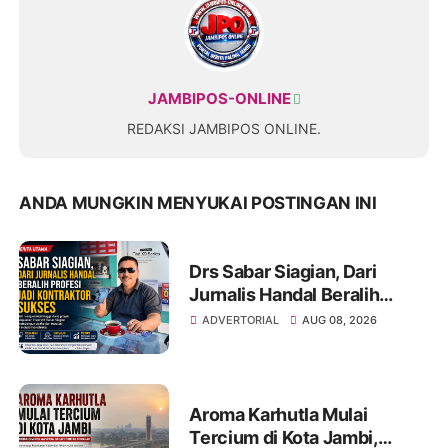
JAMBIPOS-ONLINE
REDAKSI JAMBIPOS ONLINE.
ANDA MUNGKIN MENYUKAI POSTINGAN INI
Drs Sabar Siagian, Dari
Jurnalis Handal Beralih
Profesi Jadi Kontraktor
ADVERTORIAL
AUG 08, 2026
Sukses
Aroma Karhutla Mulai
Tercium di Kota Jambi,