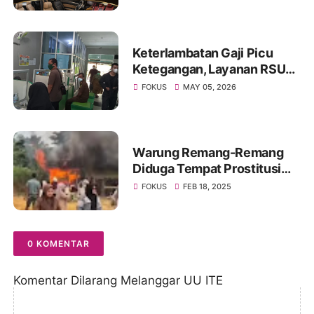
Kota Jambi
Keterlambatan Gaji Picu
Ketegangan, Layanan RSUD
Kolonel Abundjani Bangko
FOKUS
MAY 05, 2026
Terancam Terganggu
Warung Remang-Remang
Diduga Tempat Prostitusi
Dibongkar Paksa Oleh
FOKUS
FEB 18, 2025
Warga Muarojambi
0 KOMENTAR
Komentar Dilarang Melanggar UU ITE