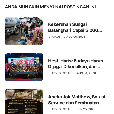
ANDA MUNGKIN MENYUKAI POSTINGAN INI
Kekeruhan Sungai
Batanghari Capai 5.000
NTU, Distribusi Air PDAM
FOKUS
AUG 06, 2026
Tirta Mayang di Sejumlah
Wilayah Terganggu
Hesti Haris: Budaya Harus
Dijaga, Dikenalkan, dan
Diwariskan
ADVERTORIAL
AUG 04, 2026
Aneka Jok Matthew, Solusi
Service dan Pembuatan
Sofa hingga Interior Mobil di
ADVERTORIAL
JUN 25, 2026