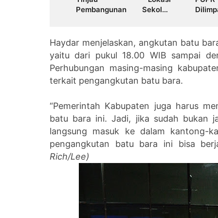
Pembangunan Sekolah
Dili
Rakyat dan Lokasi
Perde
Pembangunan BTN Bungo
Kejat
Green City
Aduan
Haydar menjelaskan, angkutan batu bara 
yaitu dari pukul 18.00 WIB sampai d
Perhubungan masing-masing kabupate
terkait pengangkutan batu bara.
“Pemerintah Kabupaten juga harus me
batu bara ini. Jadi, jika sudah bukan 
langsung masuk ke dalam kantong-kan
pengangkutan batu bara ini bisa berj
Rich/Lee)