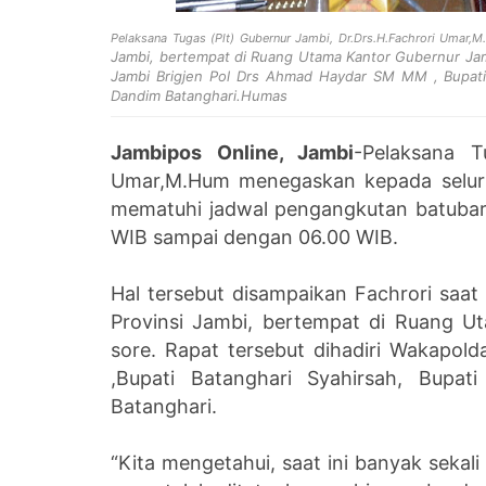
Pelaksana Tugas (Plt) Gubernur Jambi, Dr.Drs.H.Fachrori Umar
Jambi, bertempat di Ruang Utama Kantor Gubernur Jamb
Jambi Brigjen Pol Drs Ahmad Haydar SM MM , Bupati 
Dandim Batanghari.Humas
Jambipos Online, Jambi
-Pelaksana T
Umar,M.Hum menegaskan kepada seluru
mematuhi jadwal pengangkutan batubara 
WIB sampai dengan 06.00 WIB.
Hal tersebut disampaikan Fachrori saa
Provinsi Jambi, bertempat di Ruang U
sore. Rapat tersebut dihadiri Wakapo
,Bupati Batanghari Syahirsah, Bupa
Batanghari.
“Kita mengetahui, saat ini banyak sekal