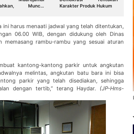
mpahkan, Muncul
Karakter Produk Hukum
batan Soal Peran
i dalam Menangani
 Publik
ini harus menaati jadwal yang telah ditentukan,
engan 06.00 WIB, dengan didukung oleh Dinas
n memasang rambu-rambu yang sesuai aturan
mbuat kantong-kantong parkir untuk angkutan
jadwalnya melintas, angkutan batu bara ini bisa
tong parkir yang telah disediakan, sehingga
alan dengan tertib,” terang Haydar.
(JP-Hms-