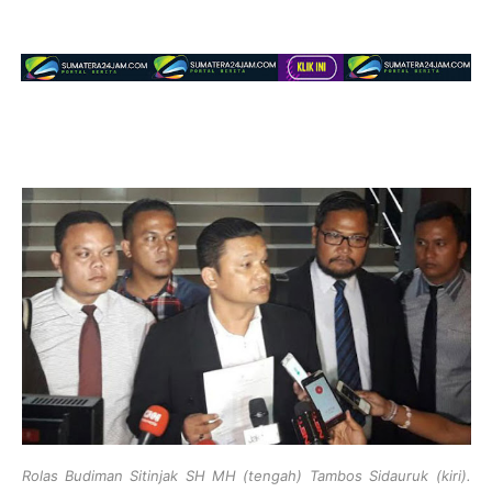
Rolas Budiman Sitinjak SH MH (tengah) Tambos Sidauruk (kiri).