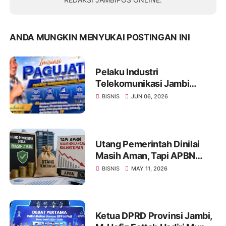
ANDA MUNGKIN MENYUKAI POSTINGAN INI
Pelaku Industri
Telekomunikasi Jambi
Inisiasi PAGUJATI, Dorong
BISNIS
JUN 06, 2026
Kolaborasi Percepat
Transformasi Digital Daerah
Utang Pemerintah Dinilai
Masih Aman, Tapi APBN
Mulai Kehilangan Kelenturan
BISNIS
MAY 11, 2026
Ketua DPRD Provinsi Jambi,