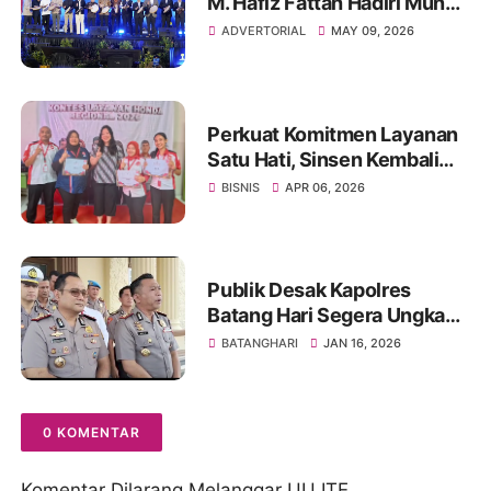
M. Hafiz Fattah Hadiri Munas
HIPMI ke-18, Dorong
ADVERTORIAL
MAY 09, 2026
Pengusaha Muda Jambi
Berjaya
Perkuat Komitmen Layanan
Satu Hati, Sinsen Kembali
Gelar KLHR Jambi 2026
BISNIS
APR 06, 2026
Publik Desak Kapolres
Batang Hari Segera Ungkap
Pembunuhan Pasutri
BATANGHARI
JAN 16, 2026
Erlances Pakpahan–Eva
Sibatuara di Bungku
Batanghari
0 KOMENTAR
Komentar Dilarang Melanggar UU ITE